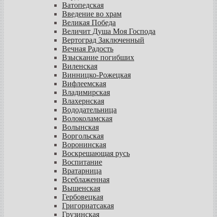
Ватопедская
Введение во храм
Великая Победа
Величит Душа Моя Господа
Вертоград Заключенный
Вечная Радость
Взыскание погибших
Виленская
Винницко-Рожецкая
Вифлеемская
Владимирская
Влахернская
Вододательница
Волоколамская
Волынская
Воргольская
Воронинская
Воскрешающая русь
Воспитание
Вратарница
Всеблаженная
Вышенская
Гербовецкая
Григориатсакая
Грузинская