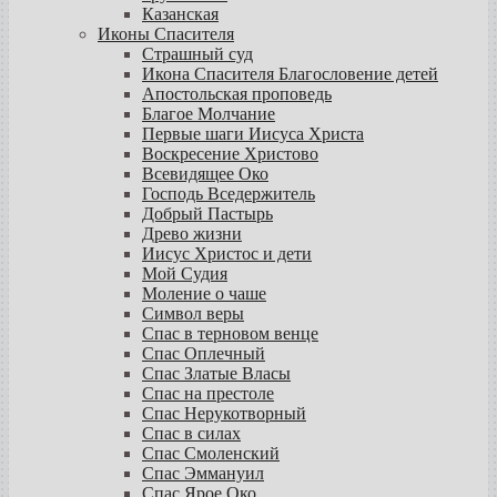
Казанская
Иконы Спасителя
Страшный суд
Икона Спасителя Благословение детей
Апостольская проповедь
Благое Молчание
Первые шаги Иисуса Христа
Воскресение Христово
Всевидящее Око
Господь Вседержитель
Добрый Пастырь
Древо жизни
Иисус Христос и дети
Мой Судия
Моление о чаше
Символ веры
Спас в терновом венце
Спас Оплечный
Спас Златые Власы
Спас на престоле
Спас Нерукотворный
Спас в силах
Спас Смоленский
Спас Эммануил
Спас Ярое Око