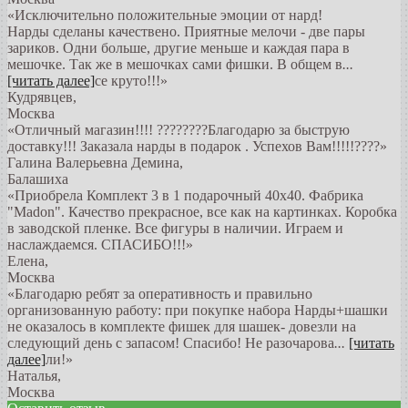
«Исключительно положительные эмоции от нард!
Нарды сделаны качествено. Приятные мелочи - две пары
зариков. Одни больше, другие меньше и каждая пара в
мешочке. Так же в мешочках сами фишки. В общем в
...
[читать далее]
се круто!!!
»
Кудрявцев
,
Москва
«Отличный магазин!!!! ????????Благодарю за быструю
доставку!!! Заказала нарды в подарок . Успехов Вам!!!!!????»
Галина Валерьевна Демина
,
Балашиха
«Приобрела Комплект 3 в 1 подарочный 40х40. Фабрика
"Madon". Качество прекрасное, все как на картинках. Коробка
в заводской пленке. Все фигуры в наличии. Играем и
наслаждаемся. СПАСИБО!!!»
Елена
,
Москва
«Благодарю ребят за оперативность и правильно
организованную работу: при покупке набора Нарды+шашки
не оказалось в комплекте фишек для шашек- довезли на
следующий день с запасом! Спасибо! Не разочарова
...
[читать
далее]
ли!
»
Наталья
,
Москва