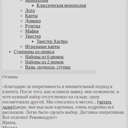
Монополия
Классическая монополия
Лото
Карты
Домино
Рулетка
Мафия
Твистер
Твистер Хасбро
Игральные карты
Сувениры из оникса
Наборы из 6 рюмок
Наборы из 2 рюмок
Вазы, подносы, ступки
Отзывы
«Благодарю за оперативность и внимательный подход к
клиенту. После того, как оставила заявку, мне позвонили, и
хотя нужный набор отсутствовал на складе, сразу
посоветовали другой. Мы списались в мессен
...
[читать
далее]
джере, мне выслали картинки, очень подробно всё
рассказали. Легко было сделать выбор. Доставка оперативная.
Всё отлично! Рекомендую!
»
Ирина
,
Москва