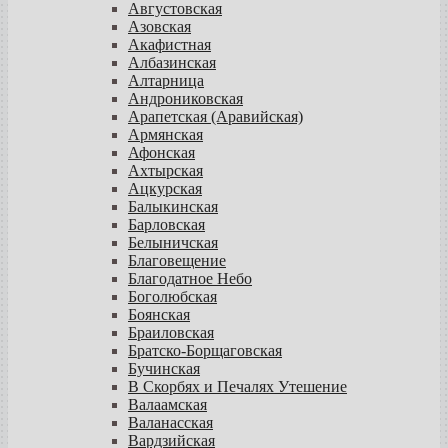
Августовская
Азовская
Акафистная
Албазинская
Алтарница
Андрониковская
Арапетская (Аравийская)
Армянская
Афонская
Ахтырская
Ацкурская
Балыкинская
Барловская
Белыничская
Благовещение
Благодатное Небо
Боголюбская
Боянская
Браиловская
Братско-Борщаговская
Бучинская
В Скорбях и Печалях Утешение
Валаамская
Валанасская
Вардзийская