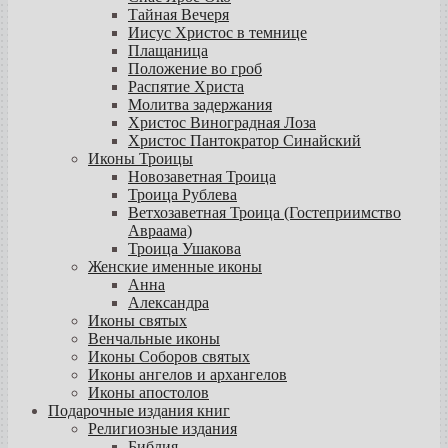
Тайная Вечеря
Иисус Христос в темнице
Плащаница
Положение во гроб
Распятие Христа
Молитва задержания
Христос Виноградная Лоза
Христос Пантократор Синайский
Иконы Троицы
Новозаветная Троица
Троица Рублева
Ветхозаветная Троица (Гостеприимство
Авраама)
Троица Ушакова
Женские именные иконы
Анна
Александра
Иконы святых
Венчальные иконы
Иконы Соборов святых
Иконы ангелов и архангелов
Иконы апостолов
Подарочные издания книг
Религиозные издания
Библия