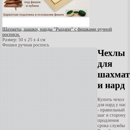
Шахматы, шашки, нарды "Рыцари" с фишками ручной
росписи.
Размер: 50 х 25 х 4 см
Фишки ручная роспись
Чехлы
для
шахмат
и нард
Купить чехол
для нард у нас
- правильный
шаг в сторону
продления
срока службы