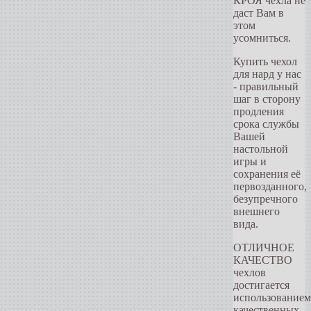
КРОЯ чехла не
даст Вам в
этом
усомниться.
Купить чехол
для нард у нас
- правильный
шаг в сторону
продления
срока службы
Вашей
настольной
игры и
сохранения её
первозданного,
безупречного
внешнего
вида.
ОТЛИЧНОЕ
КАЧЕСТВО
чехлов
достигается
использованием
качественных