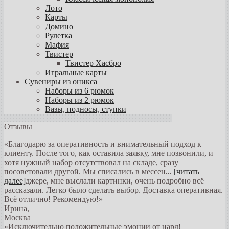
Лото
Карты
Домино
Рулетка
Мафия
Твистер
Твистер Хасбро
Игральные карты
Сувениры из оникса
Наборы из 6 рюмок
Наборы из 2 рюмок
Вазы, подносы, ступки
Отзывы
«Благодарю за оперативность и внимательный подход к
клиенту. После того, как оставила заявку, мне позвонили, и
хотя нужный набор отсутствовал на складе, сразу
посоветовали другой. Мы списались в мессен
...
[читать
далее]
джере, мне выслали картинки, очень подробно всё
рассказали. Легко было сделать выбор. Доставка оперативная.
Всё отлично! Рекомендую!
»
Ирина
,
Москва
«Исключительно положительные эмоции от нард!