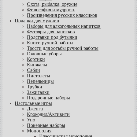
Охота, рыбалка, оружие
Философия и мудрость
Произведения русских классиков
Подарки для мужчин
Наборы для алкогольных напитков
Футляры для напитков
Подставки под бутылки
Книги ручной работы
Трости для хотьбы ручной работы
Головные уборы
Кортики
Кинжалы
Сабли
Пистолеты
Пепельницы
Трубки
Зажигалки
Подарочные наборы
Настольные игры
Дженга
Крокодил/Активити
Уно
Покерные наборы
Монополия
Классическая монополия