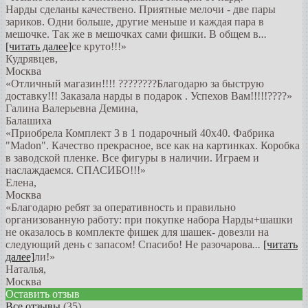
Нарды сделаны качествено. Приятные мелочи - две пары
зариков. Одни больше, другие меньше и каждая пара в
мешочке. Так же в мешочках сами фишки. В общем в
...
[читать далее]
се круто!!!
»
Кудрявцев
,
Москва
«Отличный магазин!!!! ????????Благодарю за быструю
доставку!!! Заказала нарды в подарок . Успехов Вам!!!!!????»
Галина Валерьевна Демина
,
Балашиха
«Приобрела Комплект 3 в 1 подарочный 40х40. Фабрика
"Madon". Качество прекрасное, все как на картинках. Коробка
в заводской пленке. Все фигуры в наличии. Играем и
наслаждаемся. СПАСИБО!!!»
Елена
,
Москва
«Благодарю ребят за оперативность и правильно
организованную работу: при покупке набора Нарды+шашки
не оказалось в комплекте фишек для шашек- довезли на
следующий день с запасом! Спасибо! Не разочарова
...
[читать
далее]
ли!
»
Наталья
,
Москва
Оставить отзыв
Все отзывы
(35)