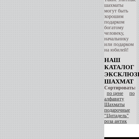
шахматы
могут быть
хорошим
подарком
богатому
человеку,
начальнику
или подарком
на юбилей!
НАШ
КАТАЛОГ
ЭКСКЛЮЗ
ШАХМАТ
Сортировать:
по цене
по
алфавиту
Шахматы
подарочные
"Цитадель"
роза антик