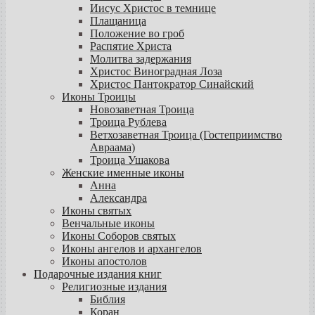
Иисус Христос в темнице
Плащаница
Положение во гроб
Распятие Христа
Молитва задержания
Христос Виноградная Лоза
Христос Пантократор Синайский
Иконы Троицы
Новозаветная Троица
Троица Рублева
Ветхозаветная Троица (Гостеприимство
Авраама)
Троица Ушакова
Женские именные иконы
Анна
Александра
Иконы святых
Венчальные иконы
Иконы Соборов святых
Иконы ангелов и архангелов
Иконы апостолов
Подарочные издания книг
Религиозные издания
Библия
Коран