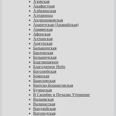
Азовская
Акафистная
Албазинская
Алтарница
Андрониковская
Арапетская (Аравийская)
Армянская
Афонская
Ахтырская
Ацкурская
Балыкинская
Барловская
Белыничская
Благовещение
Благодатное Небо
Боголюбская
Боянская
Браиловская
Братско-Борщаговская
Бучинская
В Скорбях и Печалях Утешение
Валаамская
Валанасская
Вардзийская
Ватопедская