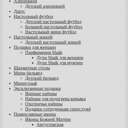
Аэрохоккей
Детский аэрохоккей
Дартс
Настольный футбол
Детский настольный футбол
Большой настольный футбол
Настольный мини футбол
Настольный хоккей
Детский настольный хоккей
Подарки для женщин
Парфюмерия Shaik
Духи Shaik для женщин
Духи Shaik для мужчин
Шахматные столы
Мини бильярд
Детский бильярд
Минигольф
Эксклюзивные подарки
Винные наборы
Наборы для подогрева коньяка
Охотничьи наборы
Подарки сотрудникам спецслужб
Православные иконы
Иконы Божией Матери
Августовская