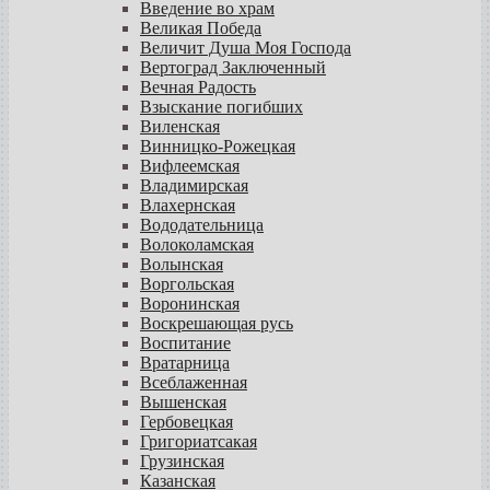
Введение во храм
Великая Победа
Величит Душа Моя Господа
Вертоград Заключенный
Вечная Радость
Взыскание погибших
Виленская
Винницко-Рожецкая
Вифлеемская
Владимирская
Влахернская
Вододательница
Волоколамская
Волынская
Воргольская
Воронинская
Воскрешающая русь
Воспитание
Вратарница
Всеблаженная
Вышенская
Гербовецкая
Григориатсакая
Грузинская
Казанская