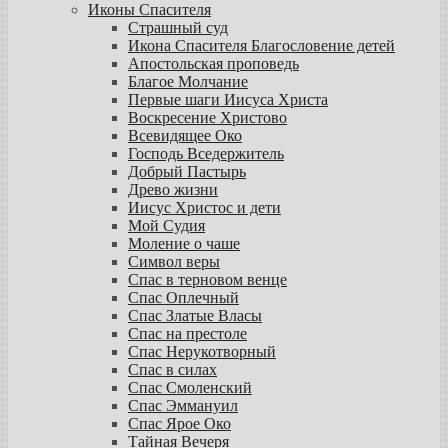
Иконы Спасителя
Страшный суд
Икона Спасителя Благословение детей
Апостольская проповедь
Благое Молчание
Первые шаги Иисуса Христа
Воскресение Христово
Всевидящее Око
Господь Вседержитель
Добрый Пастырь
Древо жизни
Иисус Христос и дети
Мой Судия
Моление о чаше
Символ веры
Спас в терновом венце
Спас Оплечный
Спас Златые Власы
Спас на престоле
Спас Нерукотворный
Спас в силах
Спас Смоленский
Спас Эммануил
Спас Ярое Око
Тайная Вечеря