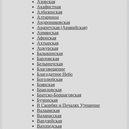
Азовская
Акафистная
Албазинская
Алтарница
Андрониковская
Арапетская (Аравийская)
Армянская
Афонская
Ахтырская
Ацкурская
Балыкинская
Барловская
Белыничская
Благовещение
Благодатное Небо
Боголюбская
Боянская
Браиловская
Братско-Борщаговская
Бучинская
В Скорбях и Печалях Утешение
Валаамская
Валанасская
Вардзийская
Ватопедская