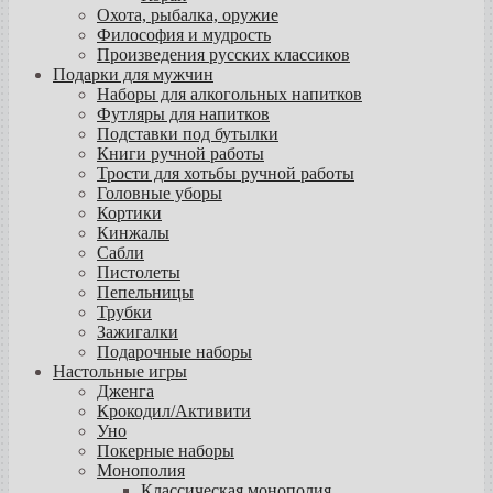
Охота, рыбалка, оружие
Философия и мудрость
Произведения русских классиков
Подарки для мужчин
Наборы для алкогольных напитков
Футляры для напитков
Подставки под бутылки
Книги ручной работы
Трости для хотьбы ручной работы
Головные уборы
Кортики
Кинжалы
Сабли
Пистолеты
Пепельницы
Трубки
Зажигалки
Подарочные наборы
Настольные игры
Дженга
Крокодил/Активити
Уно
Покерные наборы
Монополия
Классическая монополия