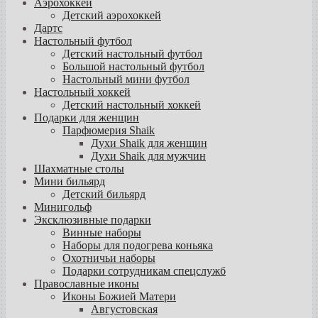
Аэрохоккей
Детский аэрохоккей
Дартс
Настольный футбол
Детский настольный футбол
Большой настольный футбол
Настольный мини футбол
Настольный хоккей
Детский настольный хоккей
Подарки для женщин
Парфюмерия Shaik
Духи Shaik для женщин
Духи Shaik для мужчин
Шахматные столы
Мини бильярд
Детский бильярд
Минигольф
Эксклюзивные подарки
Винные наборы
Наборы для подогрева коньяка
Охотничьи наборы
Подарки сотрудникам спецслужб
Православные иконы
Иконы Божией Матери
Августовская