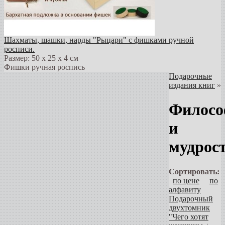
Шахматы, шашки, нарды "Рыцари" с фишками ручной
росписи.
Размер: 50 х 25 х 4 см
Фишки ручная роспись
Подарочные
издания книг
»
Филосо
и
мудрос
Сортировать:
по цене
по
алфавиту
Подарочный
двухтомник
"Чего хотят