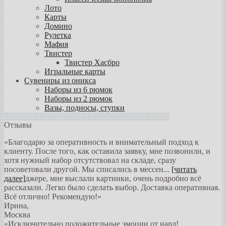
Лото
Карты
Домино
Рулетка
Мафия
Твистер
Твистер Хасбро
Игральные карты
Сувениры из оникса
Наборы из 6 рюмок
Наборы из 2 рюмок
Вазы, подносы, ступки
Отзывы
«Благодарю за оперативность и внимательный подход к
клиенту. После того, как оставила заявку, мне позвонили, и
хотя нужный набор отсутствовал на складе, сразу
посоветовали другой. Мы списались в мессен
...
[читать
далее]
джере, мне выслали картинки, очень подробно всё
рассказали. Легко было сделать выбор. Доставка оперативная.
Всё отлично! Рекомендую!
»
Ирина
,
Москва
«Исключительно положительные эмоции от нард!