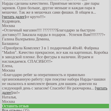
Нарды сделаны качествено. Приятные мелочи - две пары
зариков. Одни больше, другие меньше и каждая пара в
мешочке. Так же в мешочках сами фишки. В общем в
...
[читать далее]
се круто!!!
»
Кудрявцев
,
Москва
«Отличный магазин!!!! ????????Благодарю за быструю
доставку!!! Заказала нарды в подарок . Успехов Вам!!!!!????»
Галина Валерьевна Демина
,
Балашиха
«Приобрела Комплект 3 в 1 подарочный 40х40. Фабрика
"Madon". Качество прекрасное, все как на картинках. Коробка
в заводской пленке. Все фигуры в наличии. Играем и
наслаждаемся. СПАСИБО!!!»
Елена
,
Москва
«Благодарю ребят за оперативность и правильно
организованную работу: при покупке набора Нарды+шашки
не оказалось в комплекте фишек для шашек- довезли на
следующий день с запасом! Спасибо! Не разочарова
...
[читать
далее]
ли!
»
Наталья
,
Москва
Оставить отзыв
Все отзывы
(35)