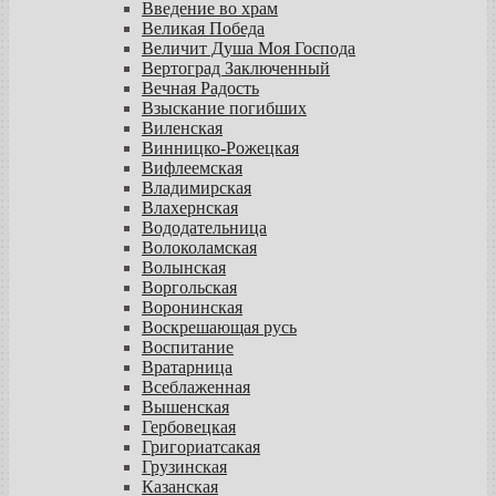
Введение во храм
Великая Победа
Величит Душа Моя Господа
Вертоград Заключенный
Вечная Радость
Взыскание погибших
Виленская
Винницко-Рожецкая
Вифлеемская
Владимирская
Влахернская
Вододательница
Волоколамская
Волынская
Воргольская
Воронинская
Воскрешающая русь
Воспитание
Вратарница
Всеблаженная
Вышенская
Гербовецкая
Григориатсакая
Грузинская
Казанская