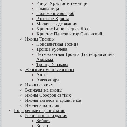
Иисус Христос в темнице
Плащаница
Положение во гроб
Распятие Христа
Молитва задержания
Христос Виноградная Лоза
Христос Пантократор Синайский
Иконы Троицы
Новозаветная Троица
Троица Рублева
Ветхозаветная Троица (Гостеприимство
Авраама)
Троица Ушакова
Женские именные иконы
Анна
Александра
Иконы святых
Венчальные иконы
Иконы Соборов святых
Иконы ангелов и архангелов
Иконы апостолов
Подарочные издания книг
Религиозные издания
Библия
Коран