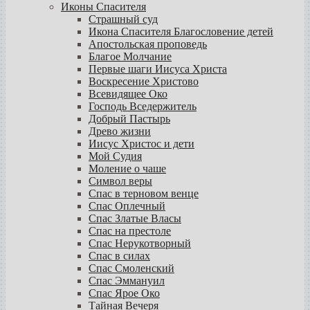
Иконы Спасителя
Страшный суд
Икона Спасителя Благословение детей
Апостольская проповедь
Благое Молчание
Первые шаги Иисуса Христа
Воскресение Христово
Всевидящее Око
Господь Вседержитель
Добрый Пастырь
Древо жизни
Иисус Христос и дети
Мой Судия
Моление о чаше
Символ веры
Спас в терновом венце
Спас Оплечный
Спас Златые Власы
Спас на престоле
Спас Нерукотворный
Спас в силах
Спас Смоленский
Спас Эммануил
Спас Ярое Око
Тайная Вечеря