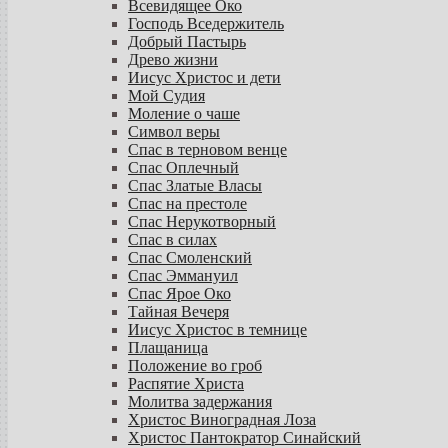
Всевидящее Око
Господь Вседержитель
Добрый Пастырь
Древо жизни
Иисус Христос и дети
Мой Судия
Моление о чаше
Символ веры
Спас в терновом венце
Спас Оплечный
Спас Златые Власы
Спас на престоле
Спас Нерукотворный
Спас в силах
Спас Смоленский
Спас Эммануил
Спас Ярое Око
Тайная Вечеря
Иисус Христос в темнице
Плащаница
Положение во гроб
Распятие Христа
Молитва задержания
Христос Виноградная Лоза
Христос Пантократор Синайский