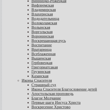
Винницко-Рожецкая
Вифлеемская
Владимирская
Влахернская
Вододательница
Волоколамская
Волынская
Воргольская
Воронинская
Воскрешающая русь
Воспитание
Вратарница
Всеблаженная
Вышенская
Гербовецкая
Григориатсакая
Грузинская
Казанская
Иконы Спасителя
Страшный суд
Икона Спасителя Благословение детей
Апостольская проповедь
Благое Молчание
Первые шаги Иисуса Христа
Воскресение Христово