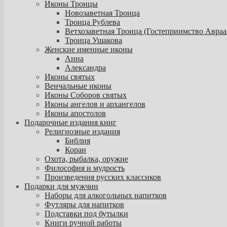
Иконы Троицы
Новозаветная Троица
Троица Рублева
Ветхозаветная Троица (Гостеприимство Авраа
Троица Ушакова
Женские именные иконы
Анна
Александра
Иконы святых
Венчальные иконы
Иконы Соборов святых
Иконы ангелов и архангелов
Иконы апостолов
Подарочные издания книг
Религиозные издания
Библия
Коран
Охота, рыбалка, оружие
Философия и мудрость
Произведения русских классиков
Подарки для мужчин
Наборы для алкогольных напитков
Футляры для напитков
Подставки под бутылки
Книги ручной работы