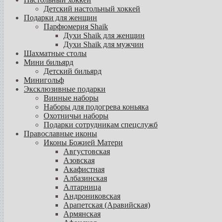
Детский настольный хоккей
Подарки для женщин
Парфюмерия Shaik
Духи Shaik для женщин
Духи Shaik для мужчин
Шахматные столы
Мини бильярд
Детский бильярд
Минигольф
Эксклюзивные подарки
Винные наборы
Наборы для подогрева коньяка
Охотничьи наборы
Подарки сотрудникам спецслужб
Православные иконы
Иконы Божией Матери
Августовская
Азовская
Акафистная
Албазинская
Алтарница
Андрониковская
Арапетская (Аравийская)
Армянская