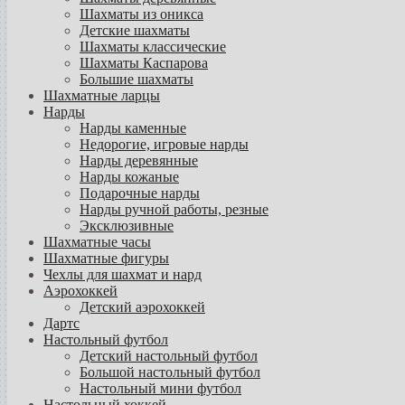
Шахматы из оникса
Детские шахматы
Шахматы классические
Шахматы Каспарова
Большие шахматы
Шахматные ларцы
Нарды
Нарды каменные
Недорогие, игровые нарды
Нарды деревянные
Нарды кожаные
Подарочные нарды
Нарды ручной работы, резные
Эксклюзивные
Шахматные часы
Шахматные фигуры
Чехлы для шахмат и нард
Аэрохоккей
Детский аэрохоккей
Дартс
Настольный футбол
Детский настольный футбол
Большой настольный футбол
Настольный мини футбол
Настольный хоккей