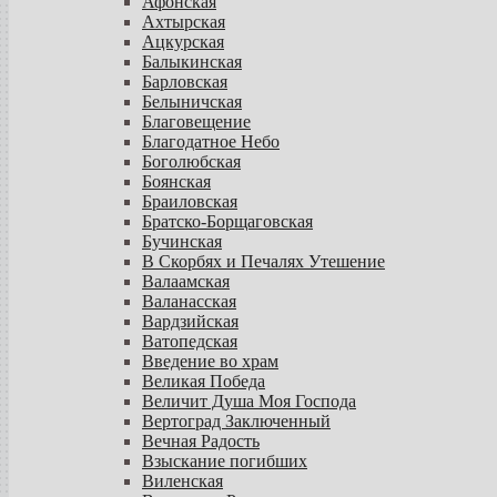
Афонская
Ахтырская
Ацкурская
Балыкинская
Барловская
Белыничская
Благовещение
Благодатное Небо
Боголюбская
Боянская
Браиловская
Братско-Борщаговская
Бучинская
В Скорбях и Печалях Утешение
Валаамская
Валанасская
Вардзийская
Ватопедская
Введение во храм
Великая Победа
Величит Душа Моя Господа
Вертоград Заключенный
Вечная Радость
Взыскание погибших
Виленская