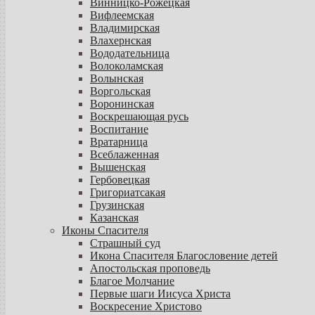
Винницко-Рожецкая
Вифлеемская
Владимирская
Влахернская
Вододательница
Волоколамская
Волынская
Воргольская
Воронинская
Воскрешающая русь
Воспитание
Вратарница
Всеблаженная
Вышенская
Гербовецкая
Григориатсакая
Грузинская
Казанская
Иконы Спасителя
Страшный суд
Икона Спасителя Благословение детей
Апостольская проповедь
Благое Молчание
Первые шаги Иисуса Христа
Воскресение Христово