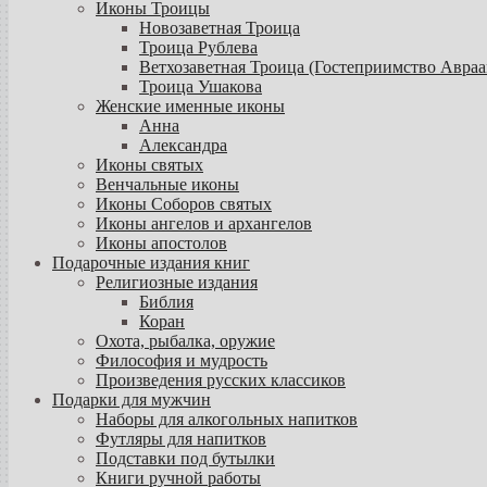
Иконы Троицы
Новозаветная Троица
Троица Рублева
Ветхозаветная Троица (Гостеприимство Авраа
Троица Ушакова
Женские именные иконы
Анна
Александра
Иконы святых
Венчальные иконы
Иконы Соборов святых
Иконы ангелов и архангелов
Иконы апостолов
Подарочные издания книг
Религиозные издания
Библия
Коран
Охота, рыбалка, оружие
Философия и мудрость
Произведения русских классиков
Подарки для мужчин
Наборы для алкогольных напитков
Футляры для напитков
Подставки под бутылки
Книги ручной работы