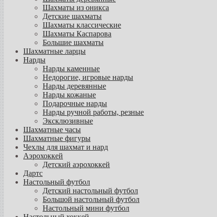
Шахматы из оникса
Детские шахматы
Шахматы классические
Шахматы Каспарова
Большие шахматы
Шахматные ларцы
Нарды
Нарды каменные
Недорогие, игровые нарды
Нарды деревянные
Нарды кожаные
Подарочные нарды
Нарды ручной работы, резные
Эксклюзивные
Шахматные часы
Шахматные фигуры
Чехлы для шахмат и нард
Аэрохоккей
Детский аэрохоккей
Дартс
Настольный футбол
Детский настольный футбол
Большой настольный футбол
Настольный мини футбол
Настольный хоккей