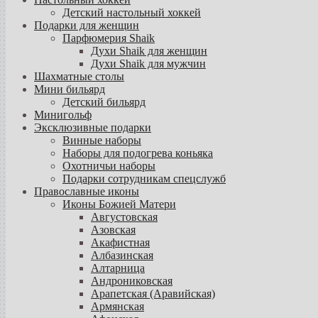
Детский настольный хоккей
Подарки для женщин
Парфюмерия Shaik
Духи Shaik для женщин
Духи Shaik для мужчин
Шахматные столы
Мини бильярд
Детский бильярд
Минигольф
Эксклюзивные подарки
Винные наборы
Наборы для подогрева коньяка
Охотничьи наборы
Подарки сотрудникам спецслужб
Православные иконы
Иконы Божией Матери
Августовская
Азовская
Акафистная
Албазинская
Алтарница
Андрониковская
Арапетская (Аравийская)
Армянская