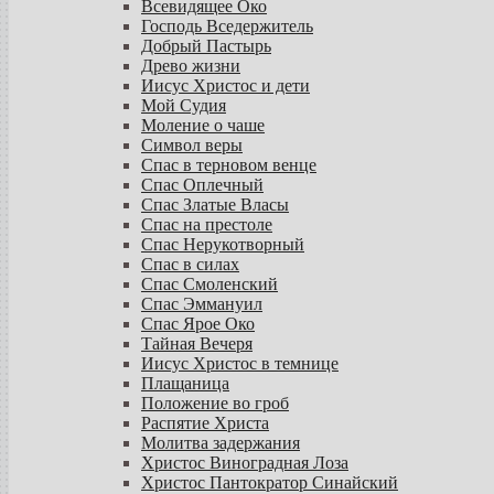
Всевидящее Око
Господь Вседержитель
Добрый Пастырь
Древо жизни
Иисус Христос и дети
Мой Судия
Моление о чаше
Символ веры
Спас в терновом венце
Спас Оплечный
Спас Златые Власы
Спас на престоле
Спас Нерукотворный
Спас в силах
Спас Смоленский
Спас Эммануил
Спас Ярое Око
Тайная Вечеря
Иисус Христос в темнице
Плащаница
Положение во гроб
Распятие Христа
Молитва задержания
Христос Виноградная Лоза
Христос Пантократор Синайский