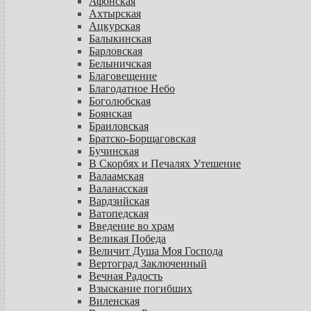
Афонская
Ахтырская
Ацкурская
Балыкинская
Барловская
Белыничская
Благовещение
Благодатное Небо
Боголюбская
Боянская
Браиловская
Братско-Борщаговская
Бучинская
В Скорбях и Печалях Утешение
Валаамская
Валанасская
Вардзийская
Ватопедская
Введение во храм
Великая Победа
Величит Душа Моя Господа
Вертоград Заключенный
Вечная Радость
Взыскание погибших
Виленская