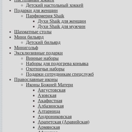
Детский настольный хоккей
Подарки для женщин
Парфюмерия Shaik
Духи Shaik для женщин
Духи Shaik для мужчин
Шахматные столы
Мини бильярд
Детский бильярд
Минигольф
Эксклюзивные подарки
Винные наборы
Наборы для подогрева коньяка
Охотничьи наборы
Подарки сотрудникам спецслужб
Православные иконы
Иконы Божией Матери
Августовская
Азовская
Акафистная
Албазинская
Алтарница
Андрониковская
Арапетская (Аравийская)
Армянская