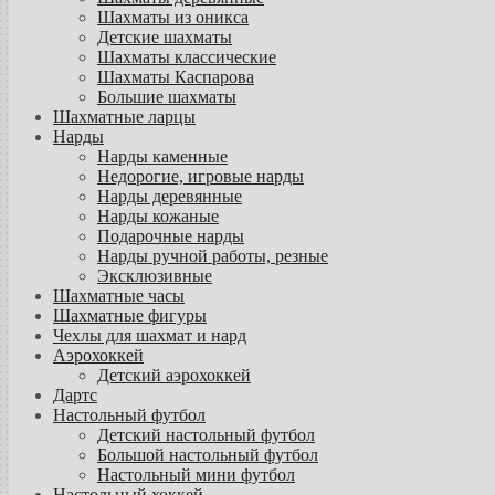
Шахматы из оникса
Детские шахматы
Шахматы классические
Шахматы Каспарова
Большие шахматы
Шахматные ларцы
Нарды
Нарды каменные
Недорогие, игровые нарды
Нарды деревянные
Нарды кожаные
Подарочные нарды
Нарды ручной работы, резные
Эксклюзивные
Шахматные часы
Шахматные фигуры
Чехлы для шахмат и нард
Аэрохоккей
Детский аэрохоккей
Дартс
Настольный футбол
Детский настольный футбол
Большой настольный футбол
Настольный мини футбол
Настольный хоккей