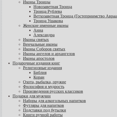
Иконы Троицы
Новозаветная Троица
Троица Рублева
Ветхозаветная Троица (Гостеприимство Авраа
Троица Ушакова
Женские именные иконы
Анна
Александра
Иконы святых
Венчальные иконы
Иконы Соборов святых
Иконы ангелов и архангелов
Иконы апостолов
Подарочные издания книг
Религиозные издания
Библия
Коран
Охота, рыбалка, оружие
Философия и мудрость
Произведения русских классиков
Подарки для мужчин
Наборы для алкогольных напитков
Футляры для напитков
Подставки под бутылки
Книги ручной работы