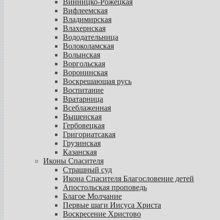
Винницко-Рожецкая
Вифлеемская
Владимирская
Влахернская
Вододательница
Волоколамская
Волынская
Воргольская
Воронинская
Воскрешающая русь
Воспитание
Вратарница
Всеблаженная
Вышенская
Гербовецкая
Григориатсакая
Грузинская
Казанская
Иконы Спасителя
Страшный суд
Икона Спасителя Благословение детей
Апостольская проповедь
Благое Молчание
Первые шаги Иисуса Христа
Воскресение Христово