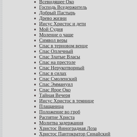
Всевидящее Око
Господь Вседержитель
Добрый Пастырь
Древо жизни
Иисус Христос и дети
Мой Судия
Моление о чаше
Символ веры
Спас в терновом венце
Спас Оплечный
Спас Златые Власы
Спас на престоле
Спас Нерукотворный
Спас в силах
Спас Смоленский
Спас Эммануил
Спас Ярое Око
Тайная Вечеря
Иисус Христос в темнице
Плащаница
Положение во гроб
Распятие Христа
Молитва задержания
Христос Виноградная Лоза
Христос Пантократор Синайский