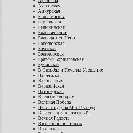
Афонская
Ахтырская
Ацкурская
Балыкинская
Барловская
Белыничская
Благовещение
Благодатное Небо
Боголюбская
Боянская
Браиловская
Братско-Борщаговская
Бучинская
В Скорбях и Печалях Утешение
Валаамская
Валанасская
Вардзийская
Ватопедская
Введение во храм
Великая Победа
Величит Душа Моя Господа
Вертоград Заключенный
Вечная Радость
Взыскание погибших
Виленская