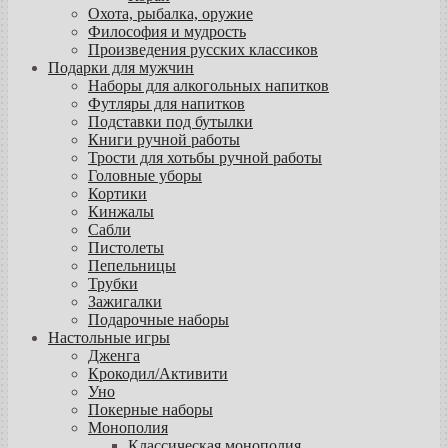
Охота, рыбалка, оружие
Философия и мудрость
Произведения русских классиков
Подарки для мужчин
Наборы для алкогольных напитков
Футляры для напитков
Подставки под бутылки
Книги ручной работы
Трости для хотьбы ручной работы
Головные уборы
Кортики
Кинжалы
Сабли
Пистолеты
Пепельницы
Трубки
Зажигалки
Подарочные наборы
Настольные игры
Дженга
Крокодил/Активити
Уно
Покерные наборы
Монополия
Классическая монополия