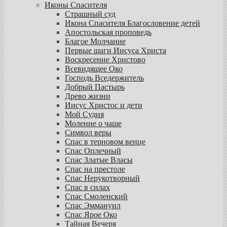
Иконы Спасителя
Страшный суд
Икона Спасителя Благословение детей
Апостольская проповедь
Благое Молчание
Первые шаги Иисуса Христа
Воскресение Христово
Всевидящее Око
Господь Вседержитель
Добрый Пастырь
Древо жизни
Иисус Христос и дети
Мой Судия
Моление о чаше
Символ веры
Спас в терновом венце
Спас Оплечный
Спас Златые Власы
Спас на престоле
Спас Нерукотворный
Спас в силах
Спас Смоленский
Спас Эммануил
Спас Ярое Око
Тайная Вечеря