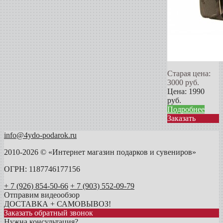
Старая цена:
3000
руб.
Цена:
1990
руб.
Подробнее
Заказать
info@4ydo-podarok.ru
2010-2026 © «Интернет магазин подарков и сувениров»
ОГРН: 1187746177156
+ 7 (926) 854-50-66
+ 7 (903) 552-09-79
Отправим видеообзор
ДОСТАВКА + САМОВЫВОЗ!
Заказать обратный звонок
Нужна консультация?