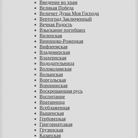
Введение во храм
Великая Победа
Величит Душа Моя Господа
Вертоград Заключенный
Вечная Радость
Взыскание погибших
Виленская
Винницко-Рожецкая
Вифлеемская
Владимирская
Влахернская
Вододательница
Волоколамская
Волынская
Воргольская
Воронинская
Воскрешающая русь
Воспитание
Вратарница
Всеблаженная
Вышенская
Гербовецкая
Григориатсакая
Грузинская
Казанская