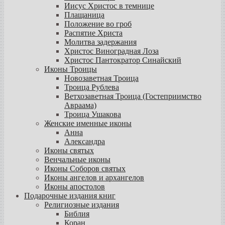
Иисус Христос в темнице
Плащаница
Положение во гроб
Распятие Христа
Молитва задержания
Христос Виноградная Лоза
Христос Пантократор Синайский
Иконы Троицы
Новозаветная Троица
Троица Рублева
Ветхозаветная Троица (Гостеприимство
Авраама)
Троица Ушакова
Женские именные иконы
Анна
Александра
Иконы святых
Венчальные иконы
Иконы Соборов святых
Иконы ангелов и архангелов
Иконы апостолов
Подарочные издания книг
Религиозные издания
Библия
Коран