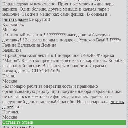
Нарды сделаны качествено. Приятные мелочи - две пары
зариков. Одни больше, другие меньше и каждая пара в
мешочке. Так же в мешочках сами фишки. В общем в
...
[читать далее]
се круто!!!
»
Кудрявцев
,
Москва
«Отличный магазин!!!! ????????Благодарю за быструю
доставку!!! Заказала нарды в подарок . Успехов Вам!!!!!????»
Галина Валерьевна Демина
,
Балашиха
«Приобрела Комплект 3 в 1 подарочный 40х40. Фабрика
"Madon". Качество прекрасное, все как на картинках. Коробка
в заводской пленке. Все фигуры в наличии. Играем и
наслаждаемся. СПАСИБО!!!»
Елена
,
Москва
«Благодарю ребят за оперативность и правильно
организованную работу: при покупке набора Нарды+шашки
не оказалось в комплекте фишек для шашек- довезли на
следующий день с запасом! Спасибо! Не разочарова
...
[читать
далее]
ли!
»
Наталья
,
Москва
Оставить отзыв
Все отзывы
(35)