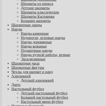
Шахматы из оникса
Детские шахматы
Шахматы классические
Шахматы Каспарова
Большие шахматы
Шахматные ларцы
Нарды
Нарды каменные
Недорогие, игровые нарды
Нарды деревянные
Нарды кожаные
Подарочные нарды
Нарды ручной работы, резные
Эксклюзивные
Шахматные часы
Шахматные фигуры
Чехлы для шахмат и нард
Аэрохоккей
Детский аэрохоккей
Дартс
Настольный футбол
Детский настольный футбол
Большой настольный футбол
Настольный мини футбол
Настольный хоккей