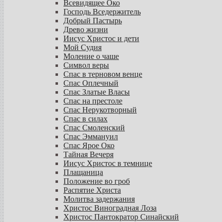
Всевидящее Око
Господь Вседержитель
Добрый Пастырь
Древо жизни
Иисус Христос и дети
Мой Судия
Моление о чаше
Символ веры
Спас в терновом венце
Спас Оплечный
Спас Златые Власы
Спас на престоле
Спас Нерукотворный
Спас в силах
Спас Смоленский
Спас Эммануил
Спас Ярое Око
Тайная Вечеря
Иисус Христос в темнице
Плащаница
Положение во гроб
Распятие Христа
Молитва задержания
Христос Виноградная Лоза
Христос Пантократор Синайский