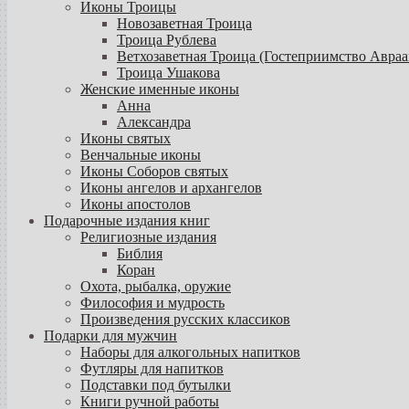
Иконы Троицы
Новозаветная Троица
Троица Рублева
Ветхозаветная Троица (Гостеприимство Авраа
Троица Ушакова
Женские именные иконы
Анна
Александра
Иконы святых
Венчальные иконы
Иконы Соборов святых
Иконы ангелов и архангелов
Иконы апостолов
Подарочные издания книг
Религиозные издания
Библия
Коран
Охота, рыбалка, оружие
Философия и мудрость
Произведения русских классиков
Подарки для мужчин
Наборы для алкогольных напитков
Футляры для напитков
Подставки под бутылки
Книги ручной работы