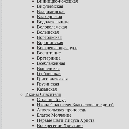
Винницко-Рожецкая
Вифлеемская
Владимирская
Влахернская
Вододательница
Волоколамская
Волынская
Воргольская
Воронинская
Воскрешающая русь
Воспитание
Вратарница
Всеблаженная
Вышенская
Гербовецкая
Григориатсакая
Грузинская
Казанская
Иконы Спасителя
Страшный суд
Икона Спасителя Благословение детей
Апостольская проповедь
Благое Молчание
Первые шаги Иисуса Христа
Воскресение Христово