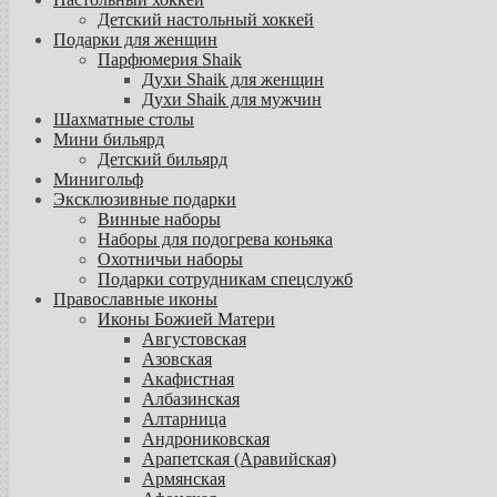
Детский настольный хоккей
Подарки для женщин
Парфюмерия Shaik
Духи Shaik для женщин
Духи Shaik для мужчин
Шахматные столы
Мини бильярд
Детский бильярд
Минигольф
Эксклюзивные подарки
Винные наборы
Наборы для подогрева коньяка
Охотничьи наборы
Подарки сотрудникам спецслужб
Православные иконы
Иконы Божией Матери
Августовская
Азовская
Акафистная
Албазинская
Алтарница
Андрониковская
Арапетская (Аравийская)
Армянская