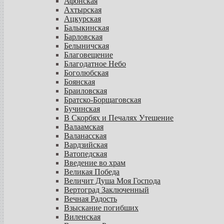
Афонская
Ахтырская
Ацкурская
Балыкинская
Барловская
Белыничская
Благовещение
Благодатное Небо
Боголюбская
Боянская
Браиловская
Братско-Борщаговская
Бучинская
В Скорбях и Печалях Утешение
Валаамская
Валанасская
Вардзийская
Ватопедская
Введение во храм
Великая Победа
Величит Душа Моя Господа
Вертоград Заключенный
Вечная Радость
Взыскание погибших
Виленская