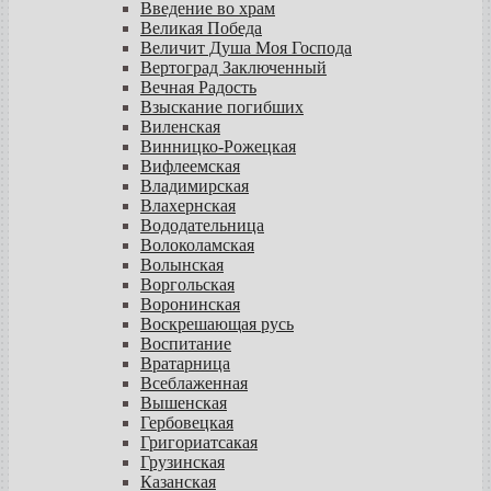
Введение во храм
Великая Победа
Величит Душа Моя Господа
Вертоград Заключенный
Вечная Радость
Взыскание погибших
Виленская
Винницко-Рожецкая
Вифлеемская
Владимирская
Влахернская
Вододательница
Волоколамская
Волынская
Воргольская
Воронинская
Воскрешающая русь
Воспитание
Вратарница
Всеблаженная
Вышенская
Гербовецкая
Григориатсакая
Грузинская
Казанская