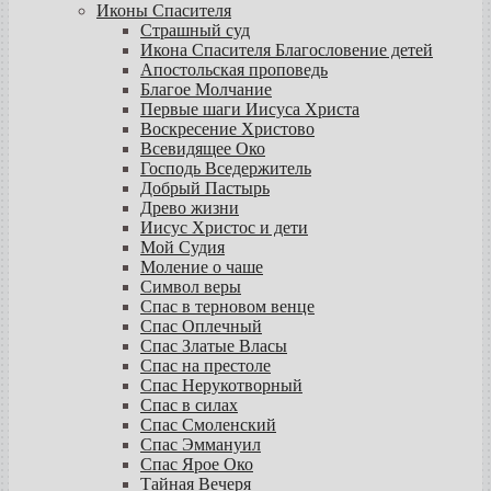
Иконы Спасителя
Страшный суд
Икона Спасителя Благословение детей
Апостольская проповедь
Благое Молчание
Первые шаги Иисуса Христа
Воскресение Христово
Всевидящее Око
Господь Вседержитель
Добрый Пастырь
Древо жизни
Иисус Христос и дети
Мой Судия
Моление о чаше
Символ веры
Спас в терновом венце
Спас Оплечный
Спас Златые Власы
Спас на престоле
Спас Нерукотворный
Спас в силах
Спас Смоленский
Спас Эммануил
Спас Ярое Око
Тайная Вечеря