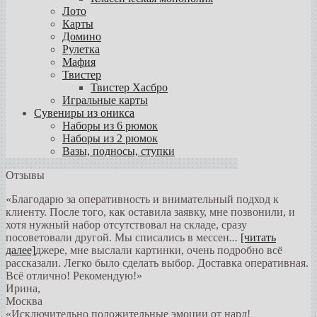
Лото
Карты
Домино
Рулетка
Мафия
Твистер
Твистер Хасбро
Игральные карты
Сувениры из оникса
Наборы из 6 рюмок
Наборы из 2 рюмок
Вазы, подносы, ступки
Отзывы
«Благодарю за оперативность и внимательный подход к
клиенту. После того, как оставила заявку, мне позвонили, и
хотя нужный набор отсутствовал на складе, сразу
посоветовали другой. Мы списались в мессен
...
[читать
далее]
джере, мне выслали картинки, очень подробно всё
рассказали. Легко было сделать выбор. Доставка оперативная.
Всё отлично! Рекомендую!
»
Ирина
,
Москва
«Исключительно положительные эмоции от нард!