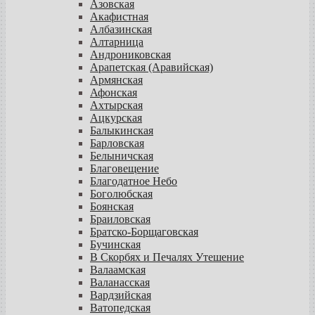
Азовская
Акафистная
Албазинская
Алтарница
Андрониковская
Арапетская (Аравийская)
Армянская
Афонская
Ахтырская
Ацкурская
Балыкинская
Барловская
Белыничская
Благовещение
Благодатное Небо
Боголюбская
Боянская
Браиловская
Братско-Борщаговская
Бучинская
В Скорбях и Печалях Утешение
Валаамская
Валанасская
Вардзийская
Ватопедская