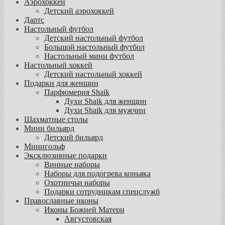
Аэрохоккей
Детский аэрохоккей
Дартс
Настольный футбол
Детский настольный футбол
Большой настольный футбол
Настольный мини футбол
Настольный хоккей
Детский настольный хоккей
Подарки для женщин
Парфюмерия Shaik
Духи Shaik для женщин
Духи Shaik для мужчин
Шахматные столы
Мини бильярд
Детский бильярд
Минигольф
Эксклюзивные подарки
Винные наборы
Наборы для подогрева коньяка
Охотничьи наборы
Подарки сотрудникам спецслужб
Православные иконы
Иконы Божией Матери
Августовская