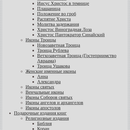
Иисус Христос в темнице
Плащаница
Положение во гроб
Распятие Христа
Молитва задержания
Христос Виноградная Лоза
Христос Пантократор Синайский
Иконы Троицы
Новозаветная Троица
Троица Рублева
Ветхозаветная Троица (Гостеприимство
Авраама)
Троица Ушакова
Женские именные иконы
Анна
Александра
Иконы святых
Венчальные иконы
Иконы Соборов святых
Иконы ангелов и архангелов
Иконы апостолов
Подарочные издания книг
Религиозные издания
Библия
Коран