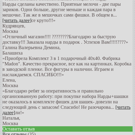
Нарды сделаны качествено. Приятные мелочи - две пары
зариков. Одни больше, другие меньше и каждая пара в
мешочке. Так же в мешочках сами фишки. В общем в
...
[читать далее]
се круто!!!
»
Кудрявцев
,
Москва
«Отличный магазин!!!! ????????Благодарю за быструю
доставку!!! Заказала нарды в подарок . Успехов Вам!!!!!????»
Галина Валерьевна Демина
,
Балашиха
«Приобрела Комплект 3 в 1 подарочный 40х40. Фабрика
"Madon". Качество прекрасное, все как на картинках. Коробка
в заводской пленке. Все фигуры в наличии. Играем и
наслаждаемся. СПАСИБО!!!»
Елена
,
Москва
«Благодарю ребят за оперативность и правильно
организованную работу: при покупке набора Нарды+шашки
не оказалось в комплекте фишек для шашек- довезли на
следующий день с запасом! Спасибо! Не разочарова
...
[читать
далее]
ли!
»
Наталья
,
Москва
Оставить отзыв
Все отзывы
(35)