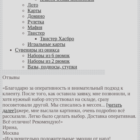
Лото
Карты
Домино
Рулетка
Мафия
Твистер
Твистер Хасбро
Игральные карты
Сувениры из оникса
Наборы из 6 рюмок
Наборы из 2 рюмок
Вазы, подносы, ступки
Отзывы
«Благодарю за оперативность и внимательный подход к
клиенту. После того, как оставила заявку, мне позвонили, и
хотя нужный набор отсутствовал на складе, сразу
посоветовали другой. Мы списались в мессен
...
[читать
далее]
джере, мне выслали картинки, очень подробно всё
рассказали. Легко было сделать выбор. Доставка оперативная.
Всё отлично! Рекомендую!
»
Ирина
,
Москва
«Исключительно положительные эмоции от нард!