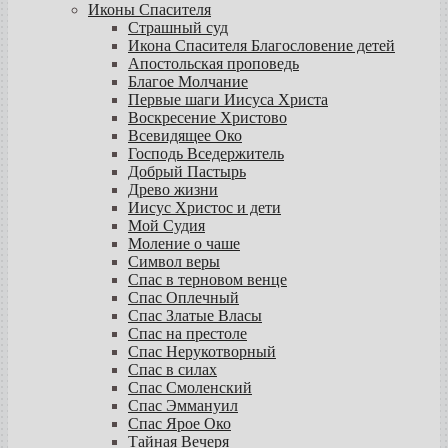
Иконы Спасителя
Страшный суд
Икона Спасителя Благословение детей
Апостольская проповедь
Благое Молчание
Первые шаги Иисуса Христа
Воскресение Христово
Всевидящее Око
Господь Вседержитель
Добрый Пастырь
Древо жизни
Иисус Христос и дети
Мой Судия
Моление о чаше
Символ веры
Спас в терновом венце
Спас Оплечный
Спас Златые Власы
Спас на престоле
Спас Нерукотворный
Спас в силах
Спас Смоленский
Спас Эммануил
Спас Ярое Око
Тайная Вечеря