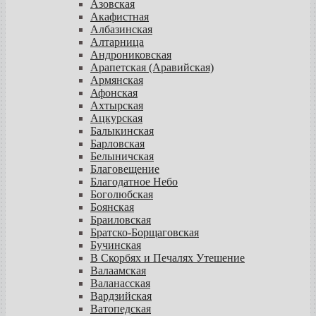
Азовская
Акафистная
Албазинская
Алтарница
Андрониковская
Арапетская (Аравийская)
Армянская
Афонская
Ахтырская
Ацкурская
Балыкинская
Барловская
Белыничская
Благовещение
Благодатное Небо
Боголюбская
Боянская
Браиловская
Братско-Борщаговская
Бучинская
В Скорбях и Печалях Утешение
Валаамская
Валанасская
Вардзийская
Ватопедская