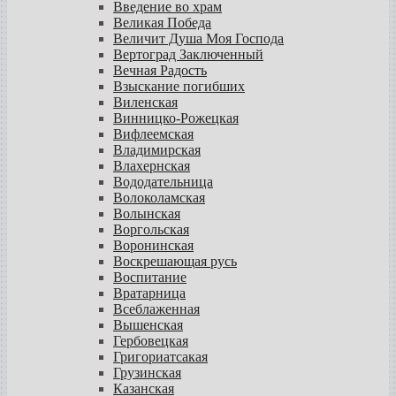
Введение во храм
Великая Победа
Величит Душа Моя Господа
Вертоград Заключенный
Вечная Радость
Взыскание погибших
Виленская
Винницко-Рожецкая
Вифлеемская
Владимирская
Влахернская
Вододательница
Волоколамская
Волынская
Воргольская
Воронинская
Воскрешающая русь
Воспитание
Вратарница
Всеблаженная
Вышенская
Гербовецкая
Григориатсакая
Грузинская
Казанская