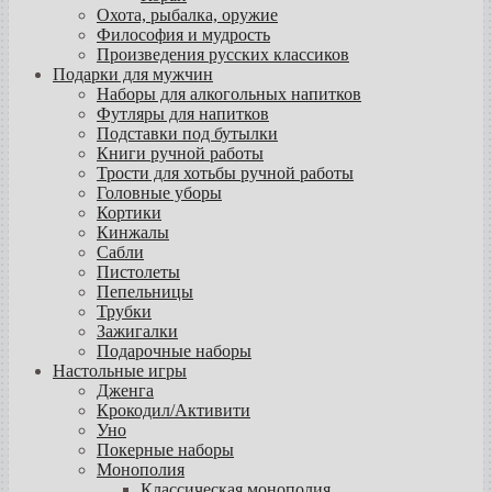
Охота, рыбалка, оружие
Философия и мудрость
Произведения русских классиков
Подарки для мужчин
Наборы для алкогольных напитков
Футляры для напитков
Подставки под бутылки
Книги ручной работы
Трости для хотьбы ручной работы
Головные уборы
Кортики
Кинжалы
Сабли
Пистолеты
Пепельницы
Трубки
Зажигалки
Подарочные наборы
Настольные игры
Дженга
Крокодил/Активити
Уно
Покерные наборы
Монополия
Классическая монополия