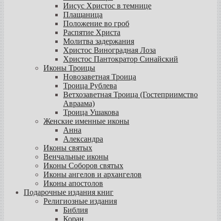
Иисус Христос в темнице
Плащаница
Положение во гроб
Распятие Христа
Молитва задержания
Христос Виноградная Лоза
Христос Пантократор Синайский
Иконы Троицы
Новозаветная Троица
Троица Рублева
Ветхозаветная Троица (Гостеприимство
Авраама)
Троица Ушакова
Женские именные иконы
Анна
Александра
Иконы святых
Венчальные иконы
Иконы Соборов святых
Иконы ангелов и архангелов
Иконы апостолов
Подарочные издания книг
Религиозные издания
Библия
Коран