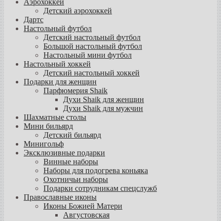
Аэрохоккей
Детский аэрохоккей
Дартс
Настольный футбол
Детский настольный футбол
Большой настольный футбол
Настольный мини футбол
Настольный хоккей
Детский настольный хоккей
Подарки для женщин
Парфюмерия Shaik
Духи Shaik для женщин
Духи Shaik для мужчин
Шахматные столы
Мини бильярд
Детский бильярд
Минигольф
Эксклюзивные подарки
Винные наборы
Наборы для подогрева коньяка
Охотничьи наборы
Подарки сотрудникам спецслужб
Православные иконы
Иконы Божией Матери
Августовская