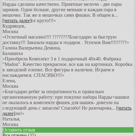
Нарды сделаны качествено. Приятные мелочи - две пары
зариков. Одни больше, другие меньше и каждая пара в
мешочке. Так же в мешочках сами фишки. В общем в
...
[читать далее]
се круто!!!
»
Кудрявцев
,
Москва
«Отличный магазин!!!! ????????Благодарю за быструю
доставку!!! Заказала нарды в подарок . Успехов Вам!!!!!????»
Галина Валерьевна Демина
,
Балашиха
«Приобрела Комплект 3 в 1 подарочный 40х40. Фабрика
"Madon". Качество прекрасное, все как на картинках. Коробка
в заводской пленке. Все фигуры в наличии. Играем и
наслаждаемся. СПАСИБО!!!»
Елена
,
Москва
«Благодарю ребят за оперативность и правильно
организованную работу: при покупке набора Нарды+шашки
не оказалось в комплекте фишек для шашек- довезли на
следующий день с запасом! Спасибо! Не разочарова
...
[читать
далее]
ли!
»
Наталья
,
Москва
Оставить отзыв
Все отзывы
(35)