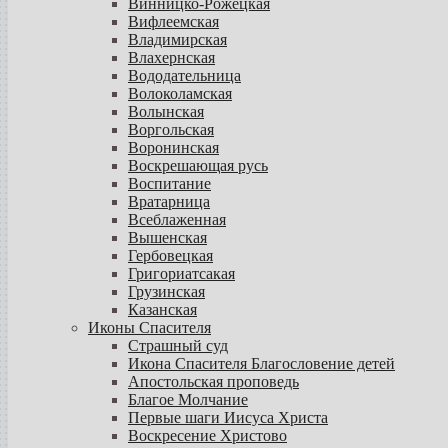
Винницко-Рожецкая
Вифлеемская
Владимирская
Влахернская
Вододательница
Волоколамская
Волынская
Воргольская
Воронинская
Воскрешающая русь
Воспитание
Вратарница
Всеблаженная
Вышенская
Гербовецкая
Григориатсакая
Грузинская
Казанская
Иконы Спасителя
Страшный суд
Икона Спасителя Благословение детей
Апостольская проповедь
Благое Молчание
Первые шаги Иисуса Христа
Воскресение Христово