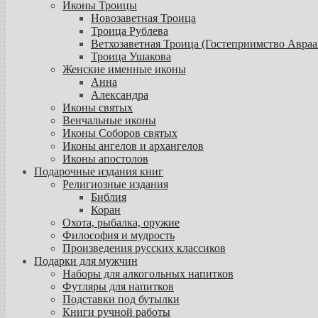
Иконы Троицы
Новозаветная Троица
Троица Рублева
Ветхозаветная Троица (Гостеприимство Авраа
Троица Ушакова
Женские именные иконы
Анна
Александра
Иконы святых
Венчальные иконы
Иконы Соборов святых
Иконы ангелов и архангелов
Иконы апостолов
Подарочные издания книг
Религиозные издания
Библия
Коран
Охота, рыбалка, оружие
Философия и мудрость
Произведения русских классиков
Подарки для мужчин
Наборы для алкогольных напитков
Футляры для напитков
Подставки под бутылки
Книги ручной работы