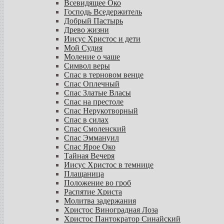
Всевидящее Око
Господь Вседержитель
Добрый Пастырь
Древо жизни
Иисус Христос и дети
Мой Судия
Моление о чаше
Символ веры
Спас в терновом венце
Спас Оплечный
Спас Златые Власы
Спас на престоле
Спас Нерукотворный
Спас в силах
Спас Смоленский
Спас Эммануил
Спас Ярое Око
Тайная Вечеря
Иисус Христос в темнице
Плащаница
Положение во гроб
Распятие Христа
Молитва задержания
Христос Виноградная Лоза
Христос Пантократор Синайский