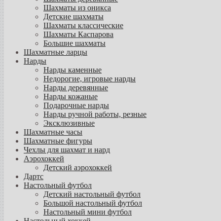
Шахматы из оникса
Детские шахматы
Шахматы классические
Шахматы Каспарова
Большие шахматы
Шахматные ларцы
Нарды
Нарды каменные
Недорогие, игровые нарды
Нарды деревянные
Нарды кожаные
Подарочные нарды
Нарды ручной работы, резные
Эксклюзивные
Шахматные часы
Шахматные фигуры
Чехлы для шахмат и нард
Аэрохоккей
Детский аэрохоккей
Дартс
Настольный футбол
Детский настольный футбол
Большой настольный футбол
Настольный мини футбол
Настольный хоккей