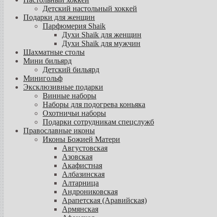
Детский настольный хоккей
Подарки для женщин
Парфюмерия Shaik
Духи Shaik для женщин
Духи Shaik для мужчин
Шахматные столы
Мини бильярд
Детский бильярд
Минигольф
Эксклюзивные подарки
Винные наборы
Наборы для подогрева коньяка
Охотничьи наборы
Подарки сотрудникам спецслужб
Православные иконы
Иконы Божией Матери
Августовская
Азовская
Акафистная
Албазинская
Алтарница
Андрониковская
Арапетская (Аравийская)
Армянская