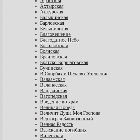
Афонская
Ахтырская
Ацкурская
Балыкинская
Барловская
Белыничская
Благовещение
Благодатное Небо
Боголюбская
Боянская
Браиловская
Братско-Борщаговская
Бучинская
В Скорбях и Печалях Утешение
Валаамская
Валанасская
Вардзийская
Ватопедская
Введение во храм
Великая Победа
Величит Душа Моя Господа
Вертоград Заключенный
Вечная Радость
Взыскание погибших
Виленская