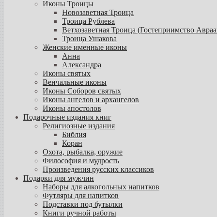
Иконы Троицы
Новозаветная Троица
Троица Рублева
Ветхозаветная Троица (Гостеприимство Авраа
Троица Ушакова
Женские именные иконы
Анна
Александра
Иконы святых
Венчальные иконы
Иконы Соборов святых
Иконы ангелов и архангелов
Иконы апостолов
Подарочные издания книг
Религиозные издания
Библия
Коран
Охота, рыбалка, оружие
Философия и мудрость
Произведения русских классиков
Подарки для мужчин
Наборы для алкогольных напитков
Футляры для напитков
Подставки под бутылки
Книги ручной работы