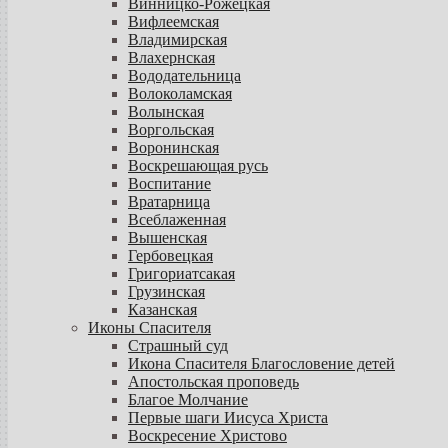
Винницко-Рожецкая
Вифлеемская
Владимирская
Влахернская
Вододательница
Волоколамская
Волынская
Воргольская
Воронинская
Воскрешающая русь
Воспитание
Вратарница
Всеблаженная
Вышенская
Гербовецкая
Григориатсакая
Грузинская
Казанская
Иконы Спасителя
Страшный суд
Икона Спасителя Благословение детей
Апостольская проповедь
Благое Молчание
Первые шаги Иисуса Христа
Воскресение Христово