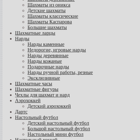
Шахматы из оникса
Детские шахматы
Шахматы классические
Шахматы Каспарова
Большие шахматы
Шахматные ларцы
Нарды
Нарды каменные
Недорогие, игровые нарды
Нарды деревянные
Нарды кожаные
Подарочные нарды
Нарды ручной работы, резные
Эксклюзивные
Шахматные часы
Шахматные фигуры
Чехлы для шахмат и нард
Аэрохоккей
Детский аэрохоккей
Дартс
Настольный футбол
Детский настольный футбол
Большой настольный футбол
Настольный мини футбол
Настольный хоккей