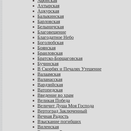
Афонская
Ахтырская
Ацкурская
Балыкинская
Барловская
Белыничская
Благовещение
Благодатное Небо
Боголюбская
Боянская
Браиловская
Братско-Борщаговская
Бучинская
В Скорбях и Печалях Утешение
Валаамская
Валанасская
Вардзийская
Ватопедская
Введение во храм
Великая Победа
Величит Душа Моя Господа
Вертоград Заключенный
Вечная Радость
Взыскание погибших
Виленская