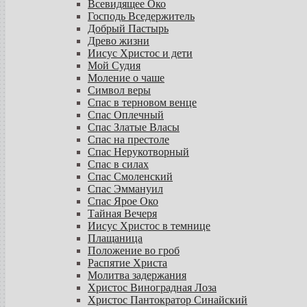
Всевидящее Око
Господь Вседержитель
Добрый Пастырь
Древо жизни
Иисус Христос и дети
Мой Судия
Моление о чаше
Символ веры
Спас в терновом венце
Спас Оплечный
Спас Златые Власы
Спас на престоле
Спас Нерукотворный
Спас в силах
Спас Смоленский
Спас Эммануил
Спас Ярое Око
Тайная Вечеря
Иисус Христос в темнице
Плащаница
Положение во гроб
Распятие Христа
Молитва задержания
Христос Виноградная Лоза
Христос Пантократор Синайский