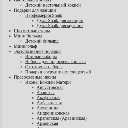
Детский настольный хоккей
Подарки для женщин
Парфюмерия Shaik
Духи Shaik для женщин
Духи Shaik для мужчин
Шахматные столы
Мини бильярд
Детский бильярд
Минигольф
Эксклюзивные подарки
Винные наборы
Наборы для подогрева коньяка
Охотничьи наборы
Подарки сотрудникам спецслужб
Православные иконы
Иконы Божией Матери
Августовская
Азовская
Акафистная
Албазинская
Алтарница
Андрониковская
Арапетская (Аравийская)
Армянская