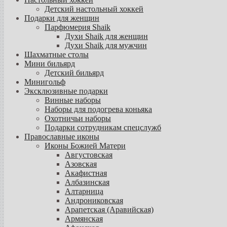
Детский настольный хоккей
Подарки для женщин
Парфюмерия Shaik
Духи Shaik для женщин
Духи Shaik для мужчин
Шахматные столы
Мини бильярд
Детский бильярд
Минигольф
Эксклюзивные подарки
Винные наборы
Наборы для подогрева коньяка
Охотничьи наборы
Подарки сотрудникам спецслужб
Православные иконы
Иконы Божией Матери
Августовская
Азовская
Акафистная
Албазинская
Алтарница
Андрониковская
Арапетская (Аравийская)
Армянская