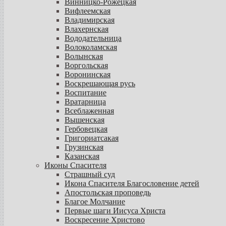
Винницко-Рожецкая
Вифлеемская
Владимирская
Влахернская
Вододательница
Волоколамская
Волынская
Воргольская
Воронинская
Воскрешающая русь
Воспитание
Вратарница
Всеблаженная
Вышенская
Гербовецкая
Григориатсакая
Грузинская
Казанская
Иконы Спасителя
Страшный суд
Икона Спасителя Благословение детей
Апостольская проповедь
Благое Молчание
Первые шаги Иисуса Христа
Воскресение Христово