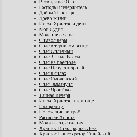
Всевидящее Око
Господь Вседержитель
Добрый Пастырь
Древо жизни
Иисус Христос и дети
Мой Судия
Моление о чаше
Символ веры
Спас в терновом венце
Спас Оплечный
Спас Златые Власы
Спас на престоле
Спас Нерукотворный
Спас в силах
Спас Смоленский
Спас Эммануил
Спас Ярое Око
Тайная Вечеря
Иисус Христос в темнице
Плащаница
Положение во гроб
Распятие Христа
Молитва задержания
Христос Виноградная Лоза
Христос Пантократор Синайский