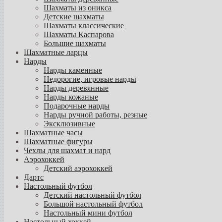
Шахматы из оникса
Детские шахматы
Шахматы классические
Шахматы Каспарова
Большие шахматы
Шахматные ларцы
Нарды
Нарды каменные
Недорогие, игровые нарды
Нарды деревянные
Нарды кожаные
Подарочные нарды
Нарды ручной работы, резные
Эксклюзивные
Шахматные часы
Шахматные фигуры
Чехлы для шахмат и нард
Аэрохоккей
Детский аэрохоккей
Дартс
Настольный футбол
Детский настольный футбол
Большой настольный футбол
Настольный мини футбол
Настольный хоккей