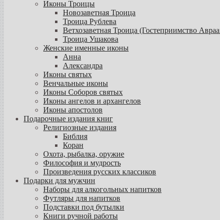
Иконы Троицы
Новозаветная Троица
Троица Рублева
Ветхозаветная Троица (Гостеприимство Авраа
Троица Ушакова
Женские именные иконы
Анна
Александра
Иконы святых
Венчальные иконы
Иконы Соборов святых
Иконы ангелов и архангелов
Иконы апостолов
Подарочные издания книг
Религиозные издания
Библия
Коран
Охота, рыбалка, оружие
Философия и мудрость
Произведения русских классиков
Подарки для мужчин
Наборы для алкогольных напитков
Футляры для напитков
Подставки под бутылки
Книги ручной работы