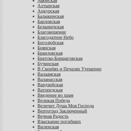
Афонская
Ахтырская
Ацкурская
Балыкинская
Барловская
Белыничская
Благовещение
Благодатное Небо
Боголюбская
Боянская
Браиловская
Братско-Борщаговская
Бучинская
В Скорбях и Печалях Утешение
Валаамская
Валанасская
Вардзийская
Ватопедская
Введение во храм
Великая Победа
Величит Душа Моя Господа
Вертоград Заключенный
Вечная Радость
Взыскание погибших
Виленская