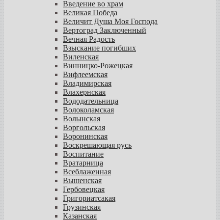
Введение во храм
Великая Победа
Величит Душа Моя Господа
Вертоград Заключенный
Вечная Радость
Взыскание погибших
Виленская
Винницко-Рожецкая
Вифлеемская
Владимирская
Влахернская
Вододательница
Волоколамская
Волынская
Воргольская
Воронинская
Воскрешающая русь
Воспитание
Вратарница
Всеблаженная
Вышенская
Гербовецкая
Григориатсакая
Грузинская
Казанская