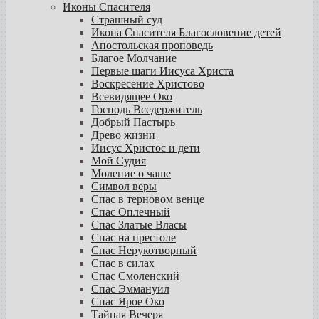
Иконы Спасителя
Страшный суд
Икона Спасителя Благословение детей
Апостольская проповедь
Благое Молчание
Первые шаги Иисуса Христа
Воскресение Христово
Всевидящее Око
Господь Вседержитель
Добрый Пастырь
Древо жизни
Иисус Христос и дети
Мой Судия
Моление о чаше
Символ веры
Спас в терновом венце
Спас Оплечный
Спас Златые Власы
Спас на престоле
Спас Нерукотворный
Спас в силах
Спас Смоленский
Спас Эммануил
Спас Ярое Око
Тайная Вечеря