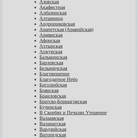
Азовская
Акафистная
Албазинская
Алтарница
Андрониковская
Арапетская (Аравийская)
Армянская
Афонская
Ахтырская
Ацкурская
Балыкинская
Барловская
Белыничская
Благовещение
Благодатное Небо
Боголюбская
Боянская
Браиловская
Братско-Борщаговская
Бучинская
В Скорбях и Печалях Утешение
Валаамская
Валанасская
Вардзийская
Ватопедская