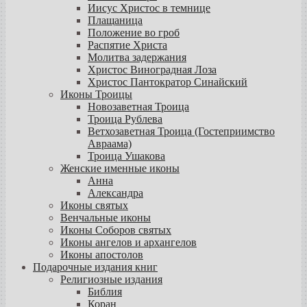
Иисус Христос в темнице
Плащаница
Положение во гроб
Распятие Христа
Молитва задержания
Христос Виноградная Лоза
Христос Пантократор Синайский
Иконы Троицы
Новозаветная Троица
Троица Рублева
Ветхозаветная Троица (Гостеприимство
Авраама)
Троица Ушакова
Женские именные иконы
Анна
Александра
Иконы святых
Венчальные иконы
Иконы Соборов святых
Иконы ангелов и архангелов
Иконы апостолов
Подарочные издания книг
Религиозные издания
Библия
Коран