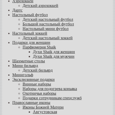
Аэрохоккей
Детский аэрохоккей
Дартс
Настольный футбол
Детский настольный футбол
Большой настольный футбол
Настольный мини футбол
Настольный хоккей
Детский настольный хоккей
Подарки для женщин
Парфюмерия Shaik
Духи Shaik для женщин
Духи Shaik для мужчин
Шахматные столы
Мини бильярд
Детский бильярд
Минигольф
Эксклюзивные подарки
Винные наборы
Наборы для подогрева коньяка
Охотничьи наборы
Подарки сотрудникам спецслужб
Православные иконы
Иконы Божией Матери
Августовская