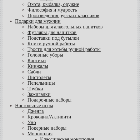
Охота, рыбалка, оружие
Философия и мудрость
Произведения русских классиков
Подарки для мужчин
Наборы для алкогольных напитков
Футляры для напитков
Подставки под бутылки
Книги ручной работы
Трости для хотьбы ручной работы
Головные уборы
Кортики
Кинжалы
Сабли
Пистолеты
Пепельницы
Трубки
Зажигалки
Подарочные наборы
Настольные игры
Дженга
Крокодил/Активити
Уно
Покерные наборы
Монополия
Классическая монополия