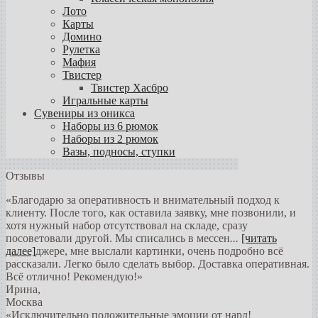
Лото
Карты
Домино
Рулетка
Мафия
Твистер
Твистер Хасбро
Игральные карты
Сувениры из оникса
Наборы из 6 рюмок
Наборы из 2 рюмок
Вазы, подносы, ступки
Отзывы
«Благодарю за оперативность и внимательный подход к
клиенту. После того, как оставила заявку, мне позвонили, и
хотя нужный набор отсутствовал на складе, сразу
посоветовали другой. Мы списались в мессен
...
[читать
далее]
джере, мне выслали картинки, очень подробно всё
рассказали. Легко было сделать выбор. Доставка оперативная.
Всё отлично! Рекомендую!
»
Ирина
,
Москва
«Исключительно положительные эмоции от нард!