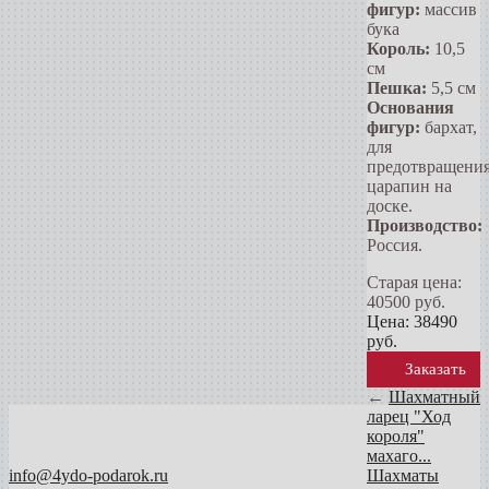
фигур:
массив
бука
Король:
10,5
см
Пешка:
5,5 см
Основания
фигур:
бархат,
для
предотвращени
царапин на
доске.
Производство:
Россия.
Старая цена:
40500
руб.
Цена:
38490
руб.
Заказать
←
Шахматный
ларец "Ход
короля"
махаго...
info@4ydo-podarok.ru
Шахматы