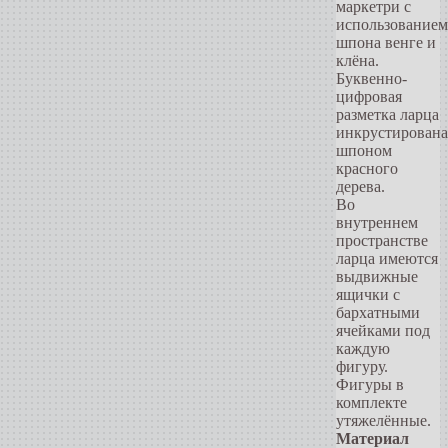
маркетри с
использованием
шпона венге и
клёна.
Буквенно-
цифровая
разметка ларца
инкрустирована
шпоном
красного
дерева.
Во
внутреннем
пространстве
ларца имеются
выдвижные
ящички с
бархатными
ячейками под
каждую
фигуру.
Фигуры в
комплекте
утяжелённые.
Материал