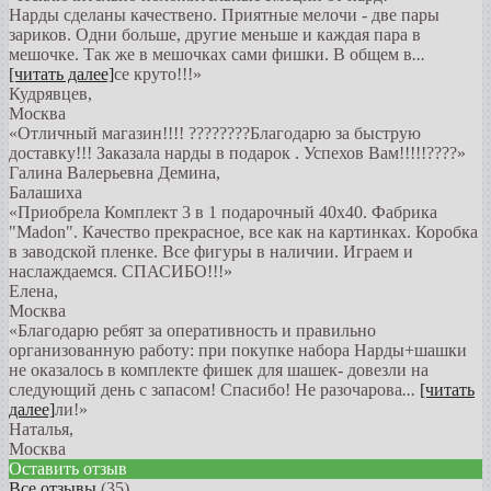
Нарды сделаны качествено. Приятные мелочи - две пары
зариков. Одни больше, другие меньше и каждая пара в
мешочке. Так же в мешочках сами фишки. В общем в
...
[читать далее]
се круто!!!
»
Кудрявцев
,
Москва
«Отличный магазин!!!! ????????Благодарю за быструю
доставку!!! Заказала нарды в подарок . Успехов Вам!!!!!????»
Галина Валерьевна Демина
,
Балашиха
«Приобрела Комплект 3 в 1 подарочный 40х40. Фабрика
"Madon". Качество прекрасное, все как на картинках. Коробка
в заводской пленке. Все фигуры в наличии. Играем и
наслаждаемся. СПАСИБО!!!»
Елена
,
Москва
«Благодарю ребят за оперативность и правильно
организованную работу: при покупке набора Нарды+шашки
не оказалось в комплекте фишек для шашек- довезли на
следующий день с запасом! Спасибо! Не разочарова
...
[читать
далее]
ли!
»
Наталья
,
Москва
Оставить отзыв
Все отзывы
(35)