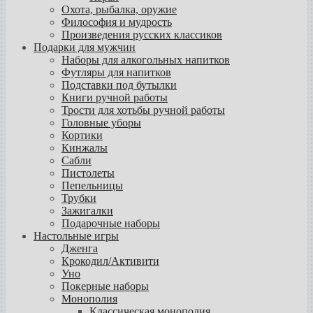
Охота, рыбалка, оружие
Философия и мудрость
Произведения русских классиков
Подарки для мужчин
Наборы для алкогольных напитков
Футляры для напитков
Подставки под бутылки
Книги ручной работы
Трости для хотьбы ручной работы
Головные уборы
Кортики
Кинжалы
Сабли
Пистолеты
Пепельницы
Трубки
Зажигалки
Подарочные наборы
Настольные игры
Дженга
Крокодил/Активити
Уно
Покерные наборы
Монополия
Классическая монополия