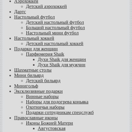
Аэрохоккей
Детский аэрохоккей
Дартс
Настольный футбол
Детский настольный футбол
Большой настольный футбол
Настольный мини футбол
Настольный хоккей
Детский настольный хоккей
Подарки для женщин
Парфюмерия Shaik
Духи Shaik для женщин
Духи Shaik для мужчин
Шахматные столы
Мини бильярд
Детский бильярд
Минигольф
Эксклюзивные подарки
Винные наборы
Наборы для подогрева коньяка
Охотничьи наборы
Подарки сотрудникам спецслужб
Православные иконы
Иконы Божией Матери
Августовская