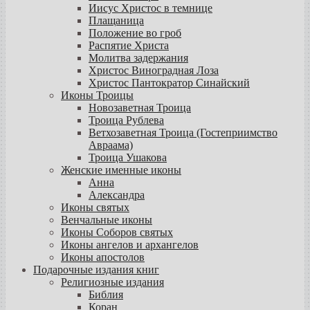
Иисус Христос в темнице
Плащаница
Положение во гроб
Распятие Христа
Молитва задержания
Христос Виноградная Лоза
Христос Пантократор Синайский
Иконы Троицы
Новозаветная Троица
Троица Рублева
Ветхозаветная Троица (Гостеприимство
Авраама)
Троица Ушакова
Женские именные иконы
Анна
Александра
Иконы святых
Венчальные иконы
Иконы Соборов святых
Иконы ангелов и архангелов
Иконы апостолов
Подарочные издания книг
Религиозные издания
Библия
Коран