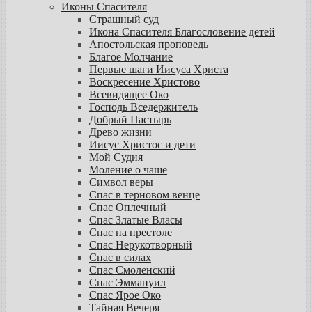
Иконы Спасителя
Страшный суд
Икона Спасителя Благословение детей
Апостольская проповедь
Благое Молчание
Первые шаги Иисуса Христа
Воскресение Христово
Всевидящее Око
Господь Вседержитель
Добрый Пастырь
Древо жизни
Иисус Христос и дети
Мой Судия
Моление о чаше
Символ веры
Спас в терновом венце
Спас Оплечный
Спас Златые Власы
Спас на престоле
Спас Нерукотворный
Спас в силах
Спас Смоленский
Спас Эммануил
Спас Ярое Око
Тайная Вечеря