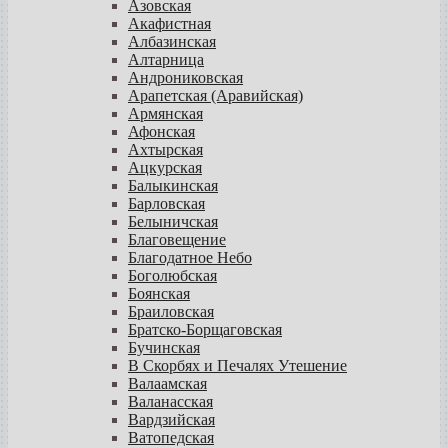
Азовская
Акафистная
Албазинская
Алтарница
Андрониковская
Арапетская (Аравийская)
Армянская
Афонская
Ахтырская
Ацкурская
Балыкинская
Барловская
Белыничская
Благовещение
Благодатное Небо
Боголюбская
Боянская
Браиловская
Братско-Борщаговская
Бучинская
В Скорбях и Печалях Утешение
Валаамская
Валанасская
Вардзийская
Ватопедская