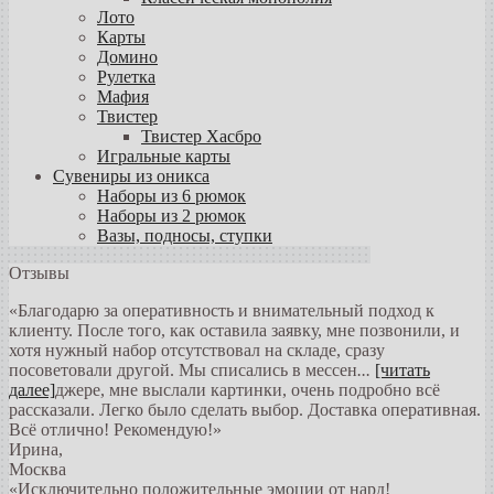
Лото
Карты
Домино
Рулетка
Мафия
Твистер
Твистер Хасбро
Игральные карты
Сувениры из оникса
Наборы из 6 рюмок
Наборы из 2 рюмок
Вазы, подносы, ступки
Отзывы
«Благодарю за оперативность и внимательный подход к
клиенту. После того, как оставила заявку, мне позвонили, и
хотя нужный набор отсутствовал на складе, сразу
посоветовали другой. Мы списались в мессен
...
[читать
далее]
джере, мне выслали картинки, очень подробно всё
рассказали. Легко было сделать выбор. Доставка оперативная.
Всё отлично! Рекомендую!
»
Ирина
,
Москва
«Исключительно положительные эмоции от нард!