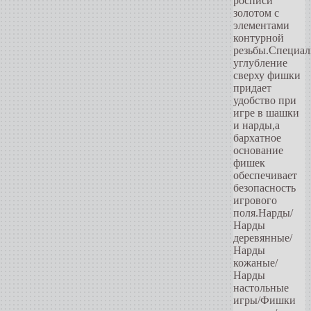
росписи
золотом с
элементами
контурной
резьбы.Специал
углубление
сверху фишки
придает
удобство при
игре в шашки
и нарды,а
бархатное
основание
фишек
обеспечивает
безопасность
игрового
поля.Нарды/
Нарды
деревянные/
Нарды
кожаные/
Нарды
настольные
игры/Фишки