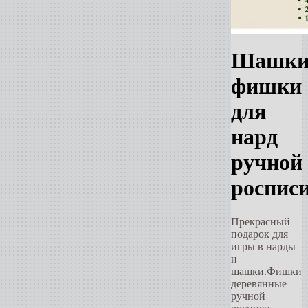
Шашки
фишки
для
нард
ручной
роспис
Прекрасный
подарок для
игры в нарды
и
шашки.Фишки
деревянные
ручной