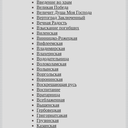
Введение во храм
Великая Победа
Величит Душа Моя Господа
Вертоград Заключенный
Вечная Радость
Взыскание погибших
Виленская
Винницко-Рожецкая
Вифлеемская
Владимирская
Влахернская
Вододательница
Волоколамская
Волынская
Воргольская
Воронинская
Воскрешающая русь
Воспитание
Вратарница
Всеблаженная
Вышенская
Гербовецкая
Григориатсакая
Грузинская
Казанская