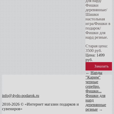
для нард/
Фишки
деревянные/
Шашки
настольная
игра/Фишки в
подарок/
Фишки для
нард резные.
Старая цена:
3500
руб.
Цена:
1499
руб.
Заказать
←
Нарды
"Карим"
черные
серебро.
Фишки...
info@4ydo-podarok.ru
Фишки для
нард
2010-2026 © «Интернет магазин подарков и
деревянные
сувениров»
резные
→