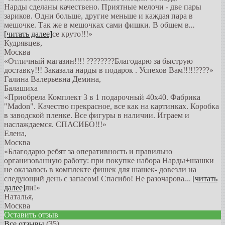
Нарды сделаны качествено. Приятные мелочи - две пары
зариков. Одни больше, другие меньше и каждая пара в
мешочке. Так же в мешочках сами фишки. В общем в
...
[читать далее]
се круто!!!
»
Кудрявцев
,
Москва
«Отличный магазин!!!! ????????Благодарю за быструю
доставку!!! Заказала нарды в подарок . Успехов Вам!!!!!????»
Галина Валерьевна Демина
,
Балашиха
«Приобрела Комплект 3 в 1 подарочный 40х40. Фабрика
"Madon". Качество прекрасное, все как на картинках. Коробка
в заводской пленке. Все фигуры в наличии. Играем и
наслаждаемся. СПАСИБО!!!»
Елена
,
Москва
«Благодарю ребят за оперативность и правильно
организованную работу: при покупке набора Нарды+шашки
не оказалось в комплекте фишек для шашек- довезли на
следующий день с запасом! Спасибо! Не разочарова
...
[читать
далее]
ли!
»
Наталья
,
Москва
Оставить отзыв
Все отзывы
(35)