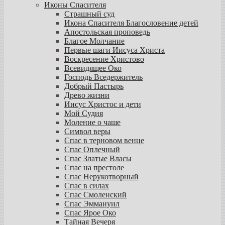
Иконы Спасителя
Страшный суд
Икона Спасителя Благословение детей
Апостольская проповедь
Благое Молчание
Первые шаги Иисуса Христа
Воскресение Христово
Всевидящее Око
Господь Вседержитель
Добрый Пастырь
Древо жизни
Иисус Христос и дети
Мой Судия
Моление о чаше
Символ веры
Спас в терновом венце
Спас Оплечный
Спас Златые Власы
Спас на престоле
Спас Нерукотворный
Спас в силах
Спас Смоленский
Спас Эммануил
Спас Ярое Око
Тайная Вечеря