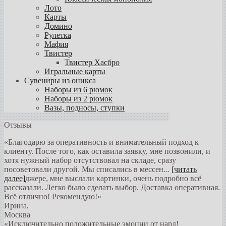
Лото
Карты
Домино
Рулетка
Мафия
Твистер
Твистер Хасбро
Игральные карты
Сувениры из оникса
Наборы из 6 рюмок
Наборы из 2 рюмок
Вазы, подносы, ступки
Отзывы
«Благодарю за оперативность и внимательный подход к
клиенту. После того, как оставила заявку, мне позвонили, и
хотя нужный набор отсутствовал на складе, сразу
посоветовали другой. Мы списались в мессен
...
[читать
далее]
джере, мне выслали картинки, очень подробно всё
рассказали. Легко было сделать выбор. Доставка оперативная.
Всё отлично! Рекомендую!
»
Ирина
,
Москва
«Исключительно положительные эмоции от нард!