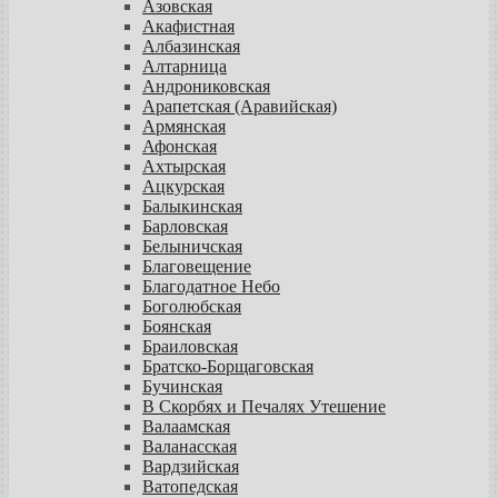
Азовская
Акафистная
Албазинская
Алтарница
Андрониковская
Арапетская (Аравийская)
Армянская
Афонская
Ахтырская
Ацкурская
Балыкинская
Барловская
Белыничская
Благовещение
Благодатное Небо
Боголюбская
Боянская
Браиловская
Братско-Борщаговская
Бучинская
В Скорбях и Печалях Утешение
Валаамская
Валанасская
Вардзийская
Ватопедская