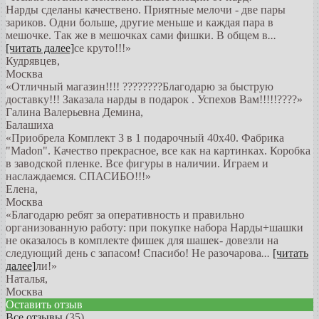
Нарды сделаны качествено. Приятные мелочи - две пары
зариков. Одни больше, другие меньше и каждая пара в
мешочке. Так же в мешочках сами фишки. В общем в
...
[читать далее]
се круто!!!
»
Кудрявцев
,
Москва
«Отличный магазин!!!! ????????Благодарю за быструю
доставку!!! Заказала нарды в подарок . Успехов Вам!!!!!????»
Галина Валерьевна Демина
,
Балашиха
«Приобрела Комплект 3 в 1 подарочный 40х40. Фабрика
"Madon". Качество прекрасное, все как на картинках. Коробка
в заводской пленке. Все фигуры в наличии. Играем и
наслаждаемся. СПАСИБО!!!»
Елена
,
Москва
«Благодарю ребят за оперативность и правильно
организованную работу: при покупке набора Нарды+шашки
не оказалось в комплекте фишек для шашек- довезли на
следующий день с запасом! Спасибо! Не разочарова
...
[читать
далее]
ли!
»
Наталья
,
Москва
Оставить отзыв
Все отзывы
(35)