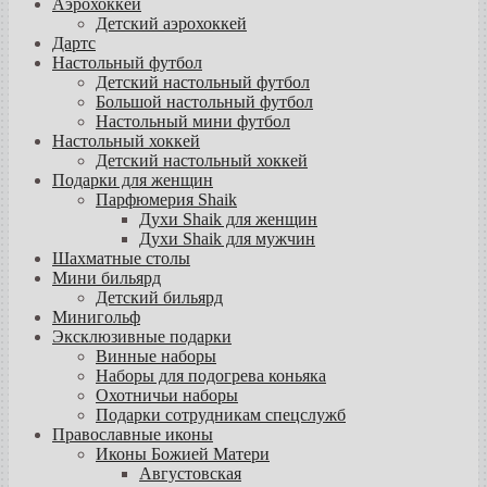
Аэрохоккей
Детский аэрохоккей
Дартс
Настольный футбол
Детский настольный футбол
Большой настольный футбол
Настольный мини футбол
Настольный хоккей
Детский настольный хоккей
Подарки для женщин
Парфюмерия Shaik
Духи Shaik для женщин
Духи Shaik для мужчин
Шахматные столы
Мини бильярд
Детский бильярд
Минигольф
Эксклюзивные подарки
Винные наборы
Наборы для подогрева коньяка
Охотничьи наборы
Подарки сотрудникам спецслужб
Православные иконы
Иконы Божией Матери
Августовская