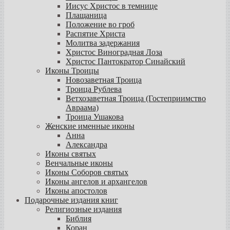
Иисус Христос в темнице
Плащаница
Положение во гроб
Распятие Христа
Молитва задержания
Христос Виноградная Лоза
Христос Пантократор Синайский
Иконы Троицы
Новозаветная Троица
Троица Рублева
Ветхозаветная Троица (Гостеприимство
Авраама)
Троица Ушакова
Женские именные иконы
Анна
Александра
Иконы святых
Венчальные иконы
Иконы Соборов святых
Иконы ангелов и архангелов
Иконы апостолов
Подарочные издания книг
Религиозные издания
Библия
Коран