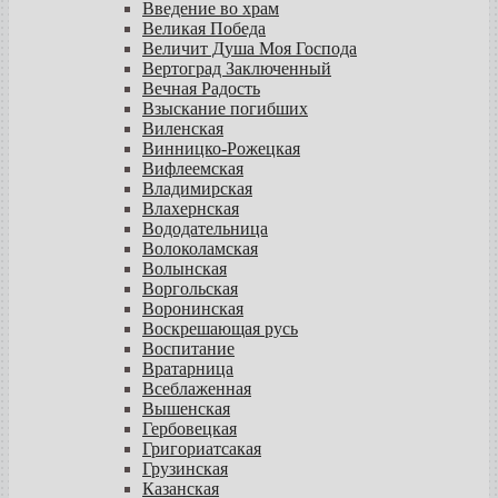
Введение во храм
Великая Победа
Величит Душа Моя Господа
Вертоград Заключенный
Вечная Радость
Взыскание погибших
Виленская
Винницко-Рожецкая
Вифлеемская
Владимирская
Влахернская
Вододательница
Волоколамская
Волынская
Воргольская
Воронинская
Воскрешающая русь
Воспитание
Вратарница
Всеблаженная
Вышенская
Гербовецкая
Григориатсакая
Грузинская
Казанская