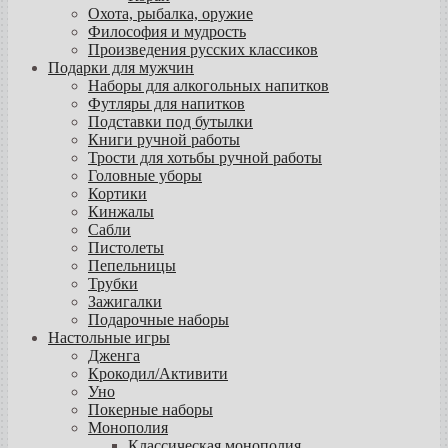
Охота, рыбалка, оружие
Философия и мудрость
Произведения русских классиков
Подарки для мужчин
Наборы для алкогольных напитков
Футляры для напитков
Подставки под бутылки
Книги ручной работы
Трости для хотьбы ручной работы
Головные уборы
Кортики
Кинжалы
Сабли
Пистолеты
Пепельницы
Трубки
Зажигалки
Подарочные наборы
Настольные игры
Дженга
Крокодил/Активити
Уно
Покерные наборы
Монополия
Классическая монополия