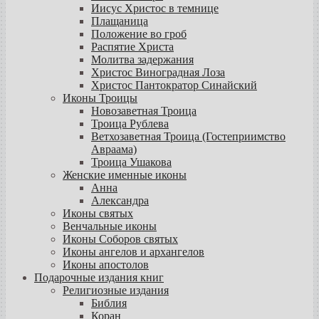
Иисус Христос в темнице
Плащаница
Положение во гроб
Распятие Христа
Молитва задержания
Христос Виноградная Лоза
Христос Пантократор Синайский
Иконы Троицы
Новозаветная Троица
Троица Рублева
Ветхозаветная Троица (Гостеприимство
Авраама)
Троица Ушакова
Женские именные иконы
Анна
Александра
Иконы святых
Венчальные иконы
Иконы Соборов святых
Иконы ангелов и архангелов
Иконы апостолов
Подарочные издания книг
Религиозные издания
Библия
Коран