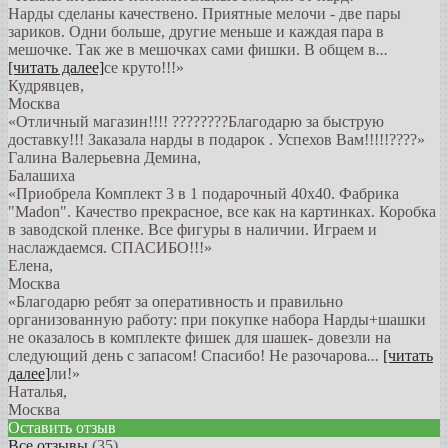
Нарды сделаны качествено. Приятные мелочи - две пары
зариков. Одни больше, другие меньше и каждая пара в
мешочке. Так же в мешочках сами фишки. В общем в
...
[читать далее]
се круто!!!
»
Кудрявцев
,
Москва
«Отличный магазин!!!! ????????Благодарю за быструю
доставку!!! Заказала нарды в подарок . Успехов Вам!!!!!????»
Галина Валерьевна Демина
,
Балашиха
«Приобрела Комплект 3 в 1 подарочный 40х40. Фабрика
"Madon". Качество прекрасное, все как на картинках. Коробка
в заводской пленке. Все фигуры в наличии. Играем и
наслаждаемся. СПАСИБО!!!»
Елена
,
Москва
«Благодарю ребят за оперативность и правильно
организованную работу: при покупке набора Нарды+шашки
не оказалось в комплекте фишек для шашек- довезли на
следующий день с запасом! Спасибо! Не разочарова
...
[читать
далее]
ли!
»
Наталья
,
Москва
Оставить отзыв
Все отзывы
(35)