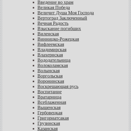
Введение во храм
Великая Победа
Величит Душа Моя Господа
Вертоград Заключенный
Вечная Радость
Взыскание погибших
Виленская
Винницко-Рожецкая
Вифлеемская
Владимирская
Влахернская
Вододательница
Волоколамская
Волынская
Воргольская
Воронинская
Воскрешающая русь
Воспитание
Вратарница
Всеблаженная
Вышенская
Гербовецкая
Григориатсакая
Грузинская
Казанская