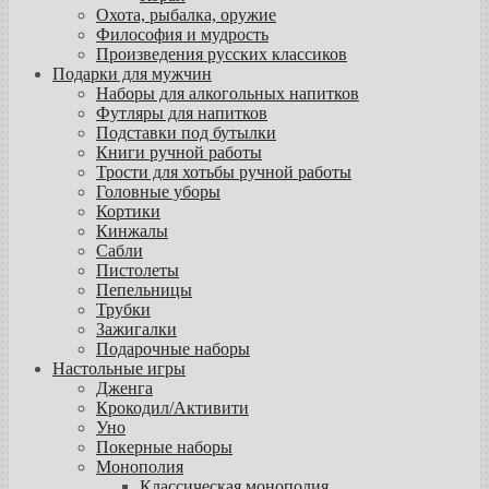
Охота, рыбалка, оружие
Философия и мудрость
Произведения русских классиков
Подарки для мужчин
Наборы для алкогольных напитков
Футляры для напитков
Подставки под бутылки
Книги ручной работы
Трости для хотьбы ручной работы
Головные уборы
Кортики
Кинжалы
Сабли
Пистолеты
Пепельницы
Трубки
Зажигалки
Подарочные наборы
Настольные игры
Дженга
Крокодил/Активити
Уно
Покерные наборы
Монополия
Классическая монополия