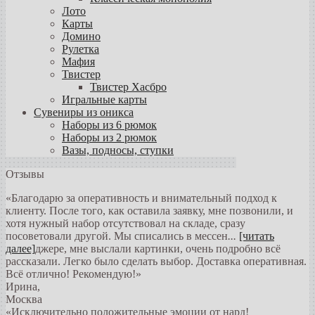
Лото
Карты
Домино
Рулетка
Мафия
Твистер
Твистер Хасбро
Игральные карты
Сувениры из оникса
Наборы из 6 рюмок
Наборы из 2 рюмок
Вазы, подносы, ступки
Отзывы
«Благодарю за оперативность и внимательный подход к
клиенту. После того, как оставила заявку, мне позвонили, и
хотя нужный набор отсутствовал на складе, сразу
посоветовали другой. Мы списались в мессен
...
[читать
далее]
джере, мне выслали картинки, очень подробно всё
рассказали. Легко было сделать выбор. Доставка оперативная.
Всё отлично! Рекомендую!
»
Ирина
,
Москва
«Исключительно положительные эмоции от нард!