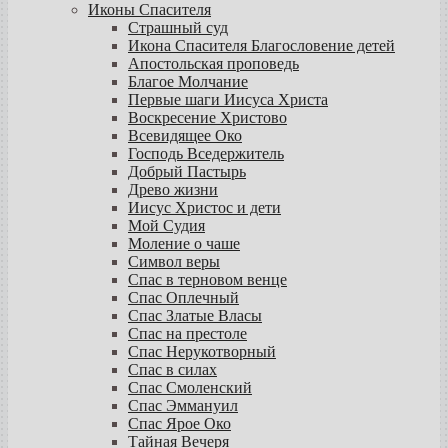
Иконы Спасителя
Страшный суд
Икона Спасителя Благословение детей
Апостольская проповедь
Благое Молчание
Первые шаги Иисуса Христа
Воскресение Христово
Всевидящее Око
Господь Вседержитель
Добрый Пастырь
Древо жизни
Иисус Христос и дети
Мой Судия
Моление о чаше
Символ веры
Спас в терновом венце
Спас Оплечный
Спас Златые Власы
Спас на престоле
Спас Нерукотворный
Спас в силах
Спас Смоленский
Спас Эммануил
Спас Ярое Око
Тайная Вечеря