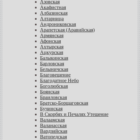
Азовская
Акафистная
Албазинская
Алтарница
Андрониковская
Арапетская (Аравийская)
Армянская
Афонская
Ахтырская
Ацкурская
Балыкинская
Барловская
Белыничская
Благовещение
Благодатное Небо
Боголюбская
Боянская
Браиловская
Братско-Борщаговская
Бучинская
В Скорбях и Печалях Утешение
Валаамская
Валанасская
Вардзийская
Ватопедская