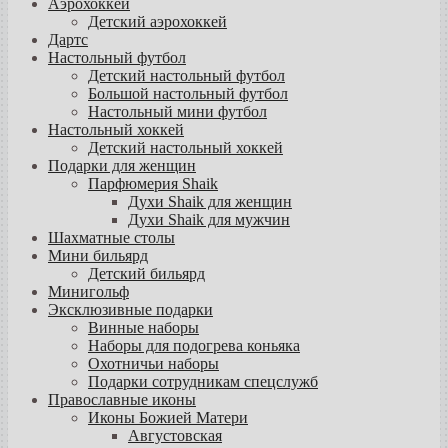
Аэрохоккей
Детский аэрохоккей
Дартс
Настольный футбол
Детский настольный футбол
Большой настольный футбол
Настольный мини футбол
Настольный хоккей
Детский настольный хоккей
Подарки для женщин
Парфюмерия Shaik
Духи Shaik для женщин
Духи Shaik для мужчин
Шахматные столы
Мини бильярд
Детский бильярд
Минигольф
Эксклюзивные подарки
Винные наборы
Наборы для подогрева коньяка
Охотничьи наборы
Подарки сотрудникам спецслужб
Православные иконы
Иконы Божией Матери
Августовская