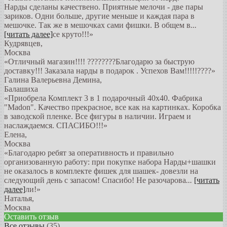
Нарды сделаны качествено. Приятные мелочи - две пары
зариков. Одни больше, другие меньше и каждая пара в
мешочке. Так же в мешочках сами фишки. В общем в
...
[читать далее]
се круто!!!
»
Кудрявцев
,
Москва
«Отличный магазин!!!! ????????Благодарю за быструю
доставку!!! Заказала нарды в подарок . Успехов Вам!!!!!????»
Галина Валерьевна Демина
,
Балашиха
«Приобрела Комплект 3 в 1 подарочный 40х40. Фабрика
"Madon". Качество прекрасное, все как на картинках. Коробка
в заводской пленке. Все фигуры в наличии. Играем и
наслаждаемся. СПАСИБО!!!»
Елена
,
Москва
«Благодарю ребят за оперативность и правильно
организованную работу: при покупке набора Нарды+шашки
не оказалось в комплекте фишек для шашек- довезли на
следующий день с запасом! Спасибо! Не разочарова
...
[читать
далее]
ли!
»
Наталья
,
Москва
Оставить отзыв
Все отзывы
(35)