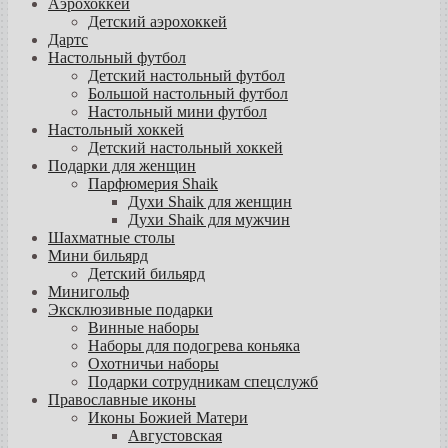
Аэрохоккей
Детский аэрохоккей
Дартс
Настольный футбол
Детский настольный футбол
Большой настольный футбол
Настольный мини футбол
Настольный хоккей
Детский настольный хоккей
Подарки для женщин
Парфюмерия Shaik
Духи Shaik для женщин
Духи Shaik для мужчин
Шахматные столы
Мини бильярд
Детский бильярд
Минигольф
Эксклюзивные подарки
Винные наборы
Наборы для подогрева коньяка
Охотничьи наборы
Подарки сотрудникам спецслужб
Православные иконы
Иконы Божией Матери
Августовская