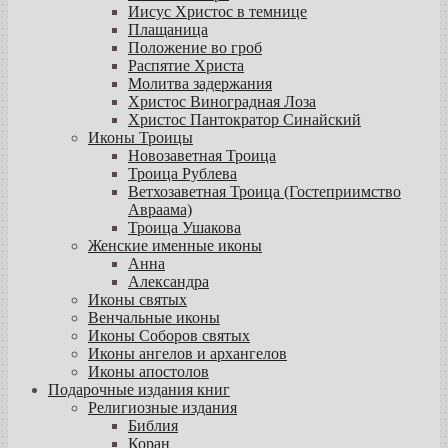
Иисус Христос в темнице
Плащаница
Положение во гроб
Распятие Христа
Молитва задержания
Христос Виноградная Лоза
Христос Пантократор Синайский
Иконы Троицы
Новозаветная Троица
Троица Рублева
Ветхозаветная Троица (Гостеприимство
Авраама)
Троица Ушакова
Женские именные иконы
Анна
Александра
Иконы святых
Венчальные иконы
Иконы Соборов святых
Иконы ангелов и архангелов
Иконы апостолов
Подарочные издания книг
Религиозные издания
Библия
Коран