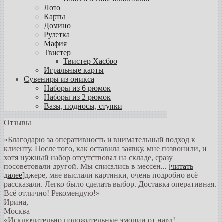
Лото
Карты
Домино
Рулетка
Мафия
Твистер
Твистер Хасбро
Игральные карты
Сувениры из оникса
Наборы из 6 рюмок
Наборы из 2 рюмок
Вазы, подносы, ступки
Отзывы
«Благодарю за оперативность и внимательный подход к
клиенту. После того, как оставила заявку, мне позвонили, и
хотя нужный набор отсутствовал на складе, сразу
посоветовали другой. Мы списались в мессен
...
[читать
далее]
джере, мне выслали картинки, очень подробно всё
рассказали. Легко было сделать выбор. Доставка оперативная.
Всё отлично! Рекомендую!
»
Ирина
,
Москва
«Исключительно положительные эмоции от нард!