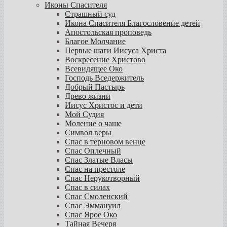
Иконы Спасителя
Страшный суд
Икона Спасителя Благословение детей
Апостольская проповедь
Благое Молчание
Первые шаги Иисуса Христа
Воскресение Христово
Всевидящее Око
Господь Вседержитель
Добрый Пастырь
Древо жизни
Иисус Христос и дети
Мой Судия
Моление о чаше
Символ веры
Спас в терновом венце
Спас Оплечный
Спас Златые Власы
Спас на престоле
Спас Нерукотворный
Спас в силах
Спас Смоленский
Спас Эммануил
Спас Ярое Око
Тайная Вечеря