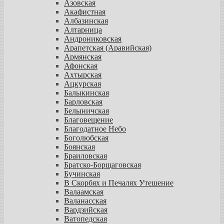
Азовская
Акафистная
Албазинская
Алтарница
Андрониковская
Арапетская (Аравийская)
Армянская
Афонская
Ахтырская
Ацкурская
Балыкинская
Барловская
Белыничская
Благовещение
Благодатное Небо
Боголюбская
Боянская
Браиловская
Братско-Борщаговская
Бучинская
В Скорбях и Печалях Утешение
Валаамская
Валанасская
Вардзийская
Ватопедская