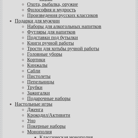
Охота, рыбалка, оружие
Философия и мудрость
Произведения русских классиков
Подарки для мужчин
Наборы для алкогольных напитков
Футляры для напитков
Подставки под бутылки
Книги ручной работы
Трости для хотьбы ручной работы
Головные уборы
Кортики
Кинжалы
Сабли
Пистолеты
Пепельницы
Трубки
Зажигалки
Подарочные наборы
Настольные игры
Дженга
Крокодил/Активити
Уно
Покерные наборы
Монополия
Классическая монополия