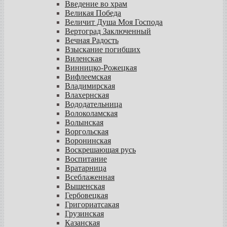
Введение во храм
Великая Победа
Величит Душа Моя Господа
Вертоград Заключенный
Вечная Радость
Взыскание погибших
Виленская
Винницко-Рожецкая
Вифлеемская
Владимирская
Влахернская
Вододательница
Волоколамская
Волынская
Воргольская
Воронинская
Воскрешающая русь
Воспитание
Вратарница
Всеблаженная
Вышенская
Гербовецкая
Григориатсакая
Грузинская
Казанская