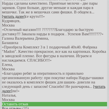
Нарды сделаны качествено. Приятные мелочи - две пары
зариков. Одни больше, другие меньше и каждая пара в
мешочке. Так же в мешочках сами фишки. В общем в
...
[читать далее]
се круто!!!
»
Кудрявцев
,
Москва
«Отличный магазин!!!! ????????Благодарю за быструю
доставку!!! Заказала нарды в подарок . Успехов Вам!!!!!????»
Галина Валерьевна Демина
,
Балашиха
«Приобрела Комплект 3 в 1 подарочный 40х40. Фабрика
"Madon". Качество прекрасное, все как на картинках. Коробка
в заводской пленке. Все фигуры в наличии. Играем и
наслаждаемся. СПАСИБО!!!»
Елена
,
Москва
«Благодарю ребят за оперативность и правильно
организованную работу: при покупке набора Нарды+шашки
не оказалось в комплекте фишек для шашек- довезли на
следующий день с запасом! Спасибо! Не разочарова
...
[читать
далее]
ли!
»
Наталья
,
Москва
Оставить отзыв
Все отзывы
(35)