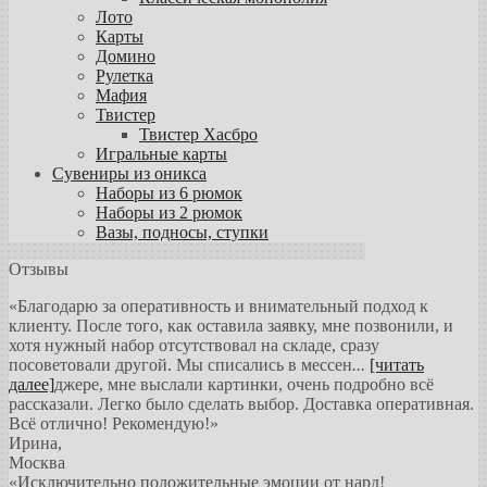
Лото
Карты
Домино
Рулетка
Мафия
Твистер
Твистер Хасбро
Игральные карты
Сувениры из оникса
Наборы из 6 рюмок
Наборы из 2 рюмок
Вазы, подносы, ступки
Отзывы
«Благодарю за оперативность и внимательный подход к
клиенту. После того, как оставила заявку, мне позвонили, и
хотя нужный набор отсутствовал на складе, сразу
посоветовали другой. Мы списались в мессен
...
[читать
далее]
джере, мне выслали картинки, очень подробно всё
рассказали. Легко было сделать выбор. Доставка оперативная.
Всё отлично! Рекомендую!
»
Ирина
,
Москва
«Исключительно положительные эмоции от нард!