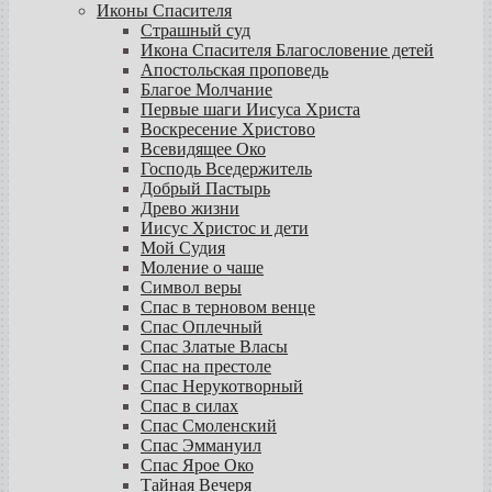
Иконы Спасителя
Страшный суд
Икона Спасителя Благословение детей
Апостольская проповедь
Благое Молчание
Первые шаги Иисуса Христа
Воскресение Христово
Всевидящее Око
Господь Вседержитель
Добрый Пастырь
Древо жизни
Иисус Христос и дети
Мой Судия
Моление о чаше
Символ веры
Спас в терновом венце
Спас Оплечный
Спас Златые Власы
Спас на престоле
Спас Нерукотворный
Спас в силах
Спас Смоленский
Спас Эммануил
Спас Ярое Око
Тайная Вечеря