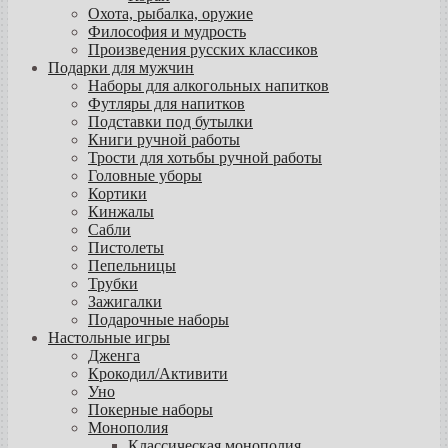
Охота, рыбалка, оружие
Философия и мудрость
Произведения русских классиков
Подарки для мужчин
Наборы для алкогольных напитков
Футляры для напитков
Подставки под бутылки
Книги ручной работы
Трости для хотьбы ручной работы
Головные уборы
Кортики
Кинжалы
Сабли
Пистолеты
Пепельницы
Трубки
Зажигалки
Подарочные наборы
Настольные игры
Дженга
Крокодил/Активити
Уно
Покерные наборы
Монополия
Классическая монополия