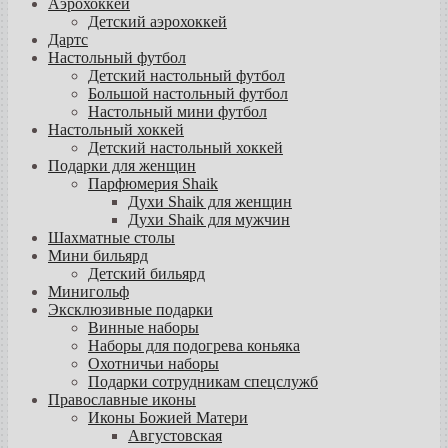
Аэрохоккей
Детский аэрохоккей
Дартс
Настольный футбол
Детский настольный футбол
Большой настольный футбол
Настольный мини футбол
Настольный хоккей
Детский настольный хоккей
Подарки для женщин
Парфюмерия Shaik
Духи Shaik для женщин
Духи Shaik для мужчин
Шахматные столы
Мини бильярд
Детский бильярд
Минигольф
Эксклюзивные подарки
Винные наборы
Наборы для подогрева коньяка
Охотничьи наборы
Подарки сотрудникам спецслужб
Православные иконы
Иконы Божией Матери
Августовская