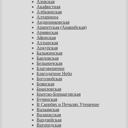
Азовская
Акафистная
Албазинская
Алтарница
Андрониковская
Арапетская (Аравийская)
Армянская
Афонская
Ахтырская
Ацкурская
Балыкинская
Барловская
Белыничская
Благовещение
Благодатное Небо
Боголюбская
Боянская
Браиловская
Братско-Борщаговская
Бучинская
В Скорбях и Печалях Утешение
Валаамская
Валанасская
Вардзийская
Ватопедская