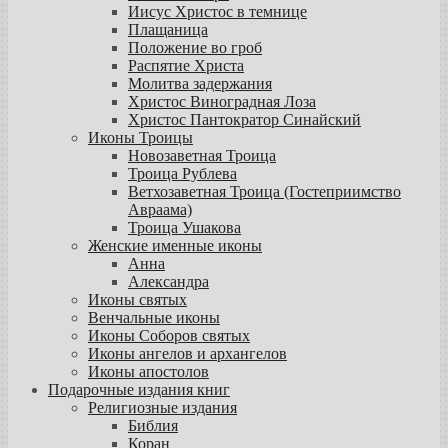
Иисус Христос в темнице
Плащаница
Положение во гроб
Распятие Христа
Молитва задержания
Христос Виноградная Лоза
Христос Пантократор Синайский
Иконы Троицы
Новозаветная Троица
Троица Рублева
Ветхозаветная Троица (Гостеприимство
Авраама)
Троица Ушакова
Женские именные иконы
Анна
Александра
Иконы святых
Венчальные иконы
Иконы Соборов святых
Иконы ангелов и архангелов
Иконы апостолов
Подарочные издания книг
Религиозные издания
Библия
Коран