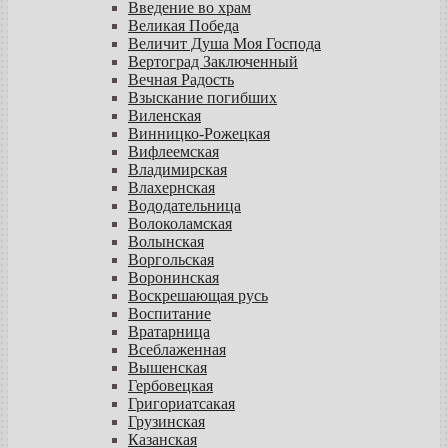
Введение во храм
Великая Победа
Величит Душа Моя Господа
Вертоград Заключенный
Вечная Радость
Взыскание погибших
Виленская
Винницко-Рожецкая
Вифлеемская
Владимирская
Влахернская
Вододательница
Волоколамская
Волынская
Воргольская
Воронинская
Воскрешающая русь
Воспитание
Вратарница
Всеблаженная
Вышенская
Гербовецкая
Григориатсакая
Грузинская
Казанская