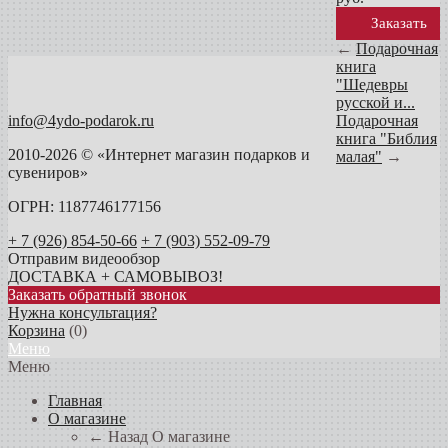
Заказать
←
Подарочная
книга
"Шедевры
русской и...
info@4ydo-podarok.ru
Подарочная
книга "Библия
2010-2026 © «Интернет магазин подарков и
малая"
→
сувениров»
ОГРН: 1187746177156
+ 7 (926) 854-50-66
+ 7 (903) 552-09-79
Отправим видеообзор
ДОСТАВКА + САМОВЫВОЗ!
Заказать обратный звонок
Нужна консультация?
Корзина
(
0
)
Меню
Меню
Главная
О магазине
← Назад
О магазине