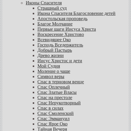
Иконы Спасителя
Страшный суд
Икона Спасителя Благословение детей
Апостольская проповедь
Благое Молчание
Первые шаги Иисуса Христа
Воскресение Христово
Всевидящее Око
Господь Вседержитель
Добрый Пастырь
Древо жизни
Иисус Христос и дети
Мой Судия
Моление о чаше
Символ веры
Спас в терновом венце
Спас Оплечный
Спас Златые Власы
Спас на престоле
Спас Нерукотворный
Спас в силах
Спас Смоленский
Спас Эммануил
Спас Ярое Око
Тайная Вечеря