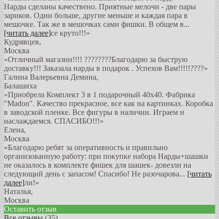
Нарды сделаны качествено. Приятные мелочи - две пары
зариков. Одни больше, другие меньше и каждая пара в
мешочке. Так же в мешочках сами фишки. В общем в
...
[читать далее]
се круто!!!
»
Кудрявцев
,
Москва
«Отличный магазин!!!! ????????Благодарю за быструю
доставку!!! Заказала нарды в подарок . Успехов Вам!!!!!????»
Галина Валерьевна Демина
,
Балашиха
«Приобрела Комплект 3 в 1 подарочный 40х40. Фабрика
"Madon". Качество прекрасное, все как на картинках. Коробка
в заводской пленке. Все фигуры в наличии. Играем и
наслаждаемся. СПАСИБО!!!»
Елена
,
Москва
«Благодарю ребят за оперативность и правильно
организованную работу: при покупке набора Нарды+шашки
не оказалось в комплекте фишек для шашек- довезли на
следующий день с запасом! Спасибо! Не разочарова
...
[читать
далее]
ли!
»
Наталья
,
Москва
Оставить отзыв
Все отзывы
(35)