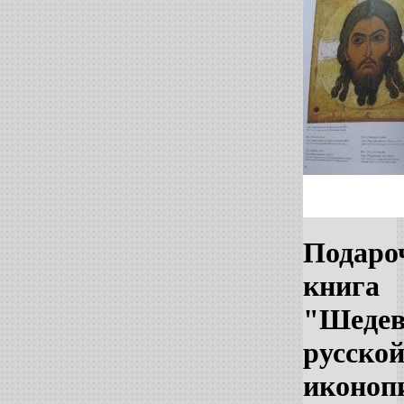
Подаро
книга
"Шеде
русско
иконоп