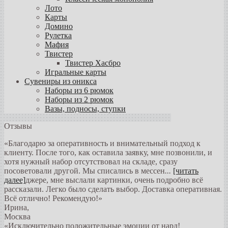
Лото
Карты
Домино
Рулетка
Мафия
Твистер
Твистер Хасбро
Игральные карты
Сувениры из оникса
Наборы из 6 рюмок
Наборы из 2 рюмок
Вазы, подносы, ступки
Отзывы
«Благодарю за оперативность и внимательный подход к
клиенту. После того, как оставила заявку, мне позвонили, и
хотя нужный набор отсутствовал на складе, сразу
посоветовали другой. Мы списались в мессен
...
[читать
далее]
джере, мне выслали картинки, очень подробно всё
рассказали. Легко было сделать выбор. Доставка оперативная.
Всё отлично! Рекомендую!
»
Ирина
,
Москва
«Исключительно положительные эмоции от нард!