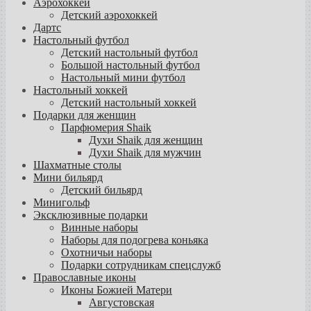
Аэрохоккей
Детский аэрохоккей
Дартс
Настольный футбол
Детский настольный футбол
Большой настольный футбол
Настольный мини футбол
Настольный хоккей
Детский настольный хоккей
Подарки для женщин
Парфюмерия Shaik
Духи Shaik для женщин
Духи Shaik для мужчин
Шахматные столы
Мини бильярд
Детский бильярд
Минигольф
Эксклюзивные подарки
Винные наборы
Наборы для подогрева коньяка
Охотничьи наборы
Подарки сотрудникам спецслужб
Православные иконы
Иконы Божией Матери
Августовская