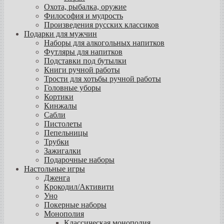
Охота, рыбалка, оружие
Философия и мудрость
Произведения русских классиков
Подарки для мужчин
Наборы для алкогольных напитков
Футляры для напитков
Подставки под бутылки
Книги ручной работы
Трости для хотьбы ручной работы
Головные уборы
Кортики
Кинжалы
Сабли
Пистолеты
Пепельницы
Трубки
Зажигалки
Подарочные наборы
Настольные игры
Дженга
Крокодил/Активити
Уно
Покерные наборы
Монополия
Классическая монополия