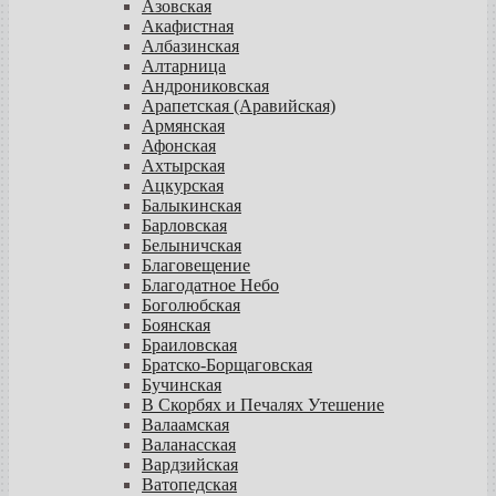
Азовская
Акафистная
Албазинская
Алтарница
Андрониковская
Арапетская (Аравийская)
Армянская
Афонская
Ахтырская
Ацкурская
Балыкинская
Барловская
Белыничская
Благовещение
Благодатное Небо
Боголюбская
Боянская
Браиловская
Братско-Борщаговская
Бучинская
В Скорбях и Печалях Утешение
Валаамская
Валанасская
Вардзийская
Ватопедская