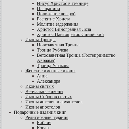
Иисус Христос в темнице
Плащаница
Положение во гроб
Распятие Христа
Молитва задержания
Христос Виноградная Лоза
Христос Пантократор Синайский
Иконы Троицы
Новозаветная Троица
Троица Рублева
Ветхозаветная Троица (Гостеприимство
Авраама)
Троица Ушакова
Женские именные иконы
Анна
Александра
Иконы святых
Венчальные иконы
Иконы Соборов святых
Иконы ангелов и архангелов
Иконы апостолов
Подарочные издания книг
Религиозные издания
Библия
Коран