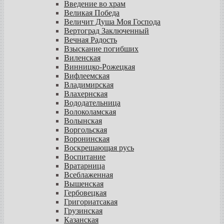
Введение во храм
Великая Победа
Величит Душа Моя Господа
Вертоград Заключенный
Вечная Радость
Взыскание погибших
Виленская
Винницко-Рожецкая
Вифлеемская
Владимирская
Влахернская
Вододательница
Волоколамская
Волынская
Воргольская
Воронинская
Воскрешающая русь
Воспитание
Вратарница
Всеблаженная
Вышенская
Гербовецкая
Григориатсакая
Грузинская
Казанская