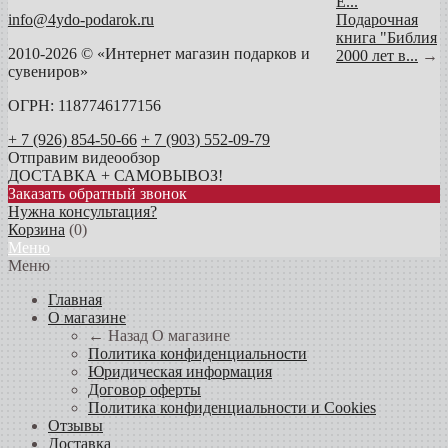
Е...
info@4ydo-podarok.ru
Подарочная
книга "Библия
2010-2026 © «Интернет магазин подарков и
2000 лет в...
→
сувениров»
ОГРН: 1187746177156
+ 7 (926) 854-50-66
+ 7 (903) 552-09-79
Отправим видеообзор
ДОСТАВКА + САМОВЫВОЗ!
Заказать обратный звонок
Нужна консультация?
Корзина
(
0
)
Меню
Меню
Главная
О магазине
← Назад
О магазине
Политика конфиденциальности
Юридическая информация
Договор оферты
Политика конфиденциальности и Cookies
Отзывы
Доставка