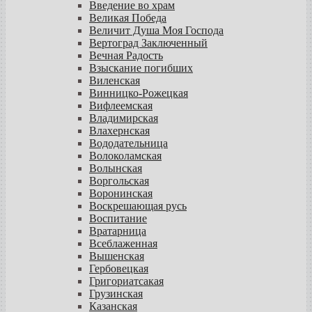
Введение во храм
Великая Победа
Величит Душа Моя Господа
Вертоград Заключенный
Вечная Радость
Взыскание погибших
Виленская
Винницко-Рожецкая
Вифлеемская
Владимирская
Влахернская
Вододательница
Волоколамская
Волынская
Воргольская
Воронинская
Воскрешающая русь
Воспитание
Вратарница
Всеблаженная
Вышенская
Гербовецкая
Григориатсакая
Грузинская
Казанская