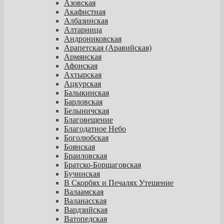
Азовская
Акафистная
Албазинская
Алтарница
Андрониковская
Арапетская (Аравийская)
Армянская
Афонская
Ахтырская
Ацкурская
Балыкинская
Барловская
Белыничская
Благовещение
Благодатное Небо
Боголюбская
Боянская
Браиловская
Братско-Борщаговская
Бучинская
В Скорбях и Печалях Утешение
Валаамская
Валанасская
Вардзийская
Ватопедская