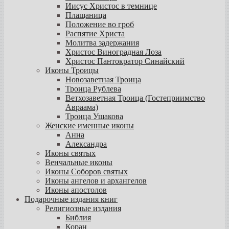
Иисус Христос в темнице
Плащаница
Положение во гроб
Распятие Христа
Молитва задержания
Христос Виноградная Лоза
Христос Пантократор Синайский
Иконы Троицы
Новозаветная Троица
Троица Рублева
Ветхозаветная Троица (Гостеприимство
Авраама)
Троица Ушакова
Женские именные иконы
Анна
Александра
Иконы святых
Венчальные иконы
Иконы Соборов святых
Иконы ангелов и архангелов
Иконы апостолов
Подарочные издания книг
Религиозные издания
Библия
Коран