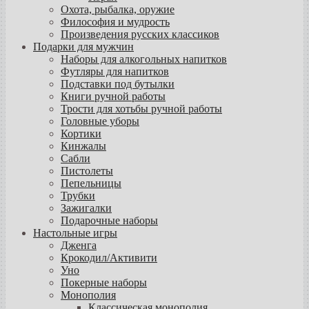
Охота, рыбалка, оружие
Философия и мудрость
Произведения русских классиков
Подарки для мужчин
Наборы для алкогольных напитков
Футляры для напитков
Подставки под бутылки
Книги ручной работы
Трости для хотьбы ручной работы
Головные уборы
Кортики
Кинжалы
Сабли
Пистолеты
Пепельницы
Трубки
Зажигалки
Подарочные наборы
Настольные игры
Дженга
Крокодил/Активити
Уно
Покерные наборы
Монополия
Классическая монополия