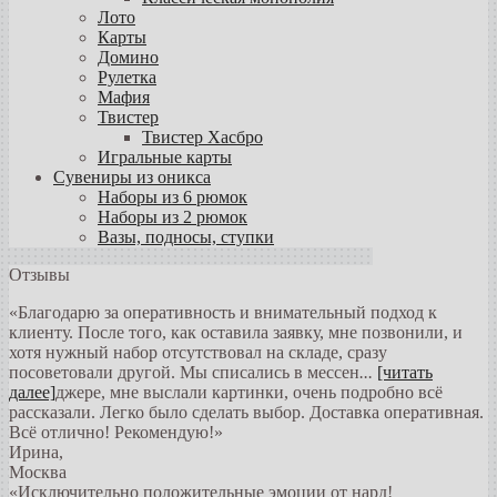
Лото
Карты
Домино
Рулетка
Мафия
Твистер
Твистер Хасбро
Игральные карты
Сувениры из оникса
Наборы из 6 рюмок
Наборы из 2 рюмок
Вазы, подносы, ступки
Отзывы
«Благодарю за оперативность и внимательный подход к
клиенту. После того, как оставила заявку, мне позвонили, и
хотя нужный набор отсутствовал на складе, сразу
посоветовали другой. Мы списались в мессен
...
[читать
далее]
джере, мне выслали картинки, очень подробно всё
рассказали. Легко было сделать выбор. Доставка оперативная.
Всё отлично! Рекомендую!
»
Ирина
,
Москва
«Исключительно положительные эмоции от нард!