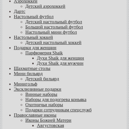
Аэрохоккей
Детский аэрохоккей
Дартс
Настольный футбол
Детский настольный футбол
Большой настольный футбол
Настольный мини футбол
Настольный хоккей
Детский настольный хоккей
Подарки для женщин
Парфюмерия Shaik
Духи Shaik для женщин
Духи Shaik для мужчин
Шахматные столы
Мини бильярд
Детский бильярд
Минигольф
Эксклюзивные подарки
Винные наборы
Наборы для подогрева коньяка
Охотничьи наборы
Подарки сотрудникам спецслужб
Православные иконы
Иконы Божией Матери
Августовская