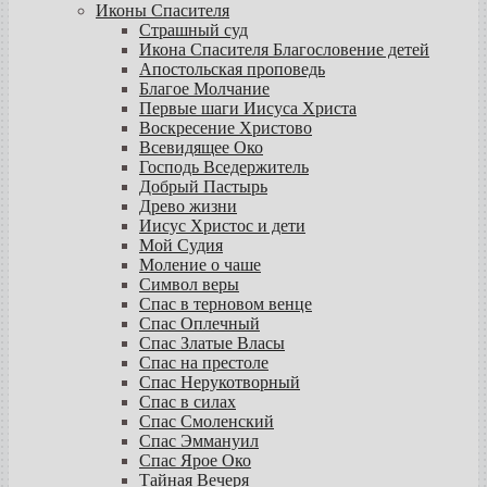
Иконы Спасителя
Страшный суд
Икона Спасителя Благословение детей
Апостольская проповедь
Благое Молчание
Первые шаги Иисуса Христа
Воскресение Христово
Всевидящее Око
Господь Вседержитель
Добрый Пастырь
Древо жизни
Иисус Христос и дети
Мой Судия
Моление о чаше
Символ веры
Спас в терновом венце
Спас Оплечный
Спас Златые Власы
Спас на престоле
Спас Нерукотворный
Спас в силах
Спас Смоленский
Спас Эммануил
Спас Ярое Око
Тайная Вечеря