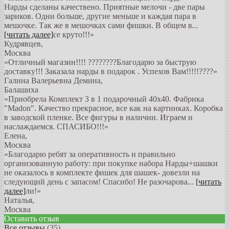
Нарды сделаны качествено. Приятные мелочи - две пары
зариков. Одни больше, другие меньше и каждая пара в
мешочке. Так же в мешочках сами фишки. В общем в
...
[читать далее]
се круто!!!
»
Кудрявцев
,
Москва
«Отличный магазин!!!! ????????Благодарю за быструю
доставку!!! Заказала нарды в подарок . Успехов Вам!!!!!????»
Галина Валерьевна Демина
,
Балашиха
«Приобрела Комплект 3 в 1 подарочный 40х40. Фабрика
"Madon". Качество прекрасное, все как на картинках. Коробка
в заводской пленке. Все фигуры в наличии. Играем и
наслаждаемся. СПАСИБО!!!»
Елена
,
Москва
«Благодарю ребят за оперативность и правильно
организованную работу: при покупке набора Нарды+шашки
не оказалось в комплекте фишек для шашек- довезли на
следующий день с запасом! Спасибо! Не разочарова
...
[читать
далее]
ли!
»
Наталья
,
Москва
Оставить отзыв
Все отзывы
(35)