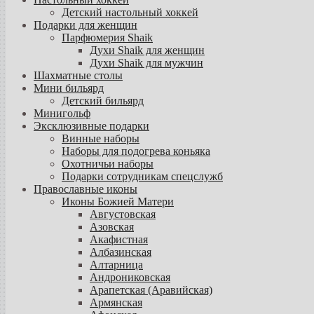
Детский настольный хоккей
Подарки для женщин
Парфюмерия Shaik
Духи Shaik для женщин
Духи Shaik для мужчин
Шахматные столы
Мини бильярд
Детский бильярд
Минигольф
Эксклюзивные подарки
Винные наборы
Наборы для подогрева коньяка
Охотничьи наборы
Подарки сотрудникам спецслужб
Православные иконы
Иконы Божией Матери
Августовская
Азовская
Акафистная
Албазинская
Алтарница
Андрониковская
Арапетская (Аравийская)
Армянская