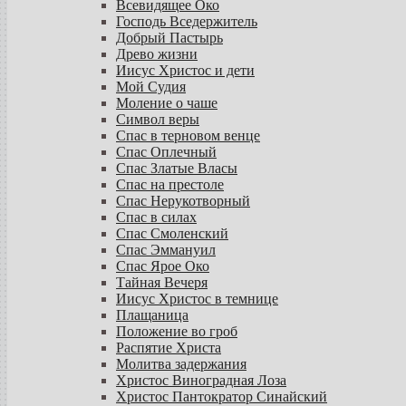
Всевидящее Око
Господь Вседержитель
Добрый Пастырь
Древо жизни
Иисус Христос и дети
Мой Судия
Моление о чаше
Символ веры
Спас в терновом венце
Спас Оплечный
Спас Златые Власы
Спас на престоле
Спас Нерукотворный
Спас в силах
Спас Смоленский
Спас Эммануил
Спас Ярое Око
Тайная Вечеря
Иисус Христос в темнице
Плащаница
Положение во гроб
Распятие Христа
Молитва задержания
Христос Виноградная Лоза
Христос Пантократор Синайский