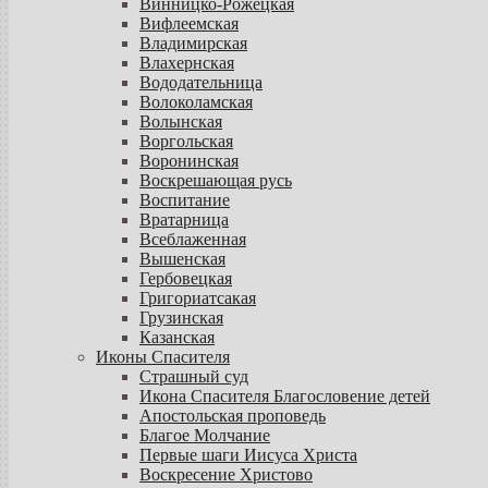
Винницко-Рожецкая
Вифлеемская
Владимирская
Влахернская
Вододательница
Волоколамская
Волынская
Воргольская
Воронинская
Воскрешающая русь
Воспитание
Вратарница
Всеблаженная
Вышенская
Гербовецкая
Григориатсакая
Грузинская
Казанская
Иконы Спасителя
Страшный суд
Икона Спасителя Благословение детей
Апостольская проповедь
Благое Молчание
Первые шаги Иисуса Христа
Воскресение Христово