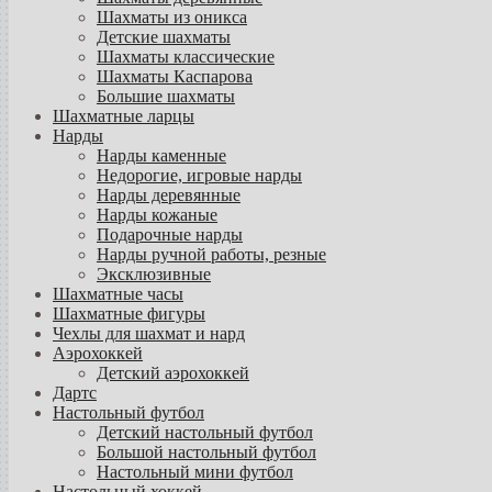
Шахматы из оникса
Детские шахматы
Шахматы классические
Шахматы Каспарова
Большие шахматы
Шахматные ларцы
Нарды
Нарды каменные
Недорогие, игровые нарды
Нарды деревянные
Нарды кожаные
Подарочные нарды
Нарды ручной работы, резные
Эксклюзивные
Шахматные часы
Шахматные фигуры
Чехлы для шахмат и нард
Аэрохоккей
Детский аэрохоккей
Дартс
Настольный футбол
Детский настольный футбол
Большой настольный футбол
Настольный мини футбол
Настольный хоккей