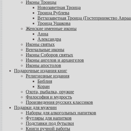
Иконы Троицы
Новозаветная Троица
Троица Рублева
Ветхозаветная Троица (Гостеприимство Авраа
Троица Ушакова
Женские именные иконы
Анна
Александра
Иконы святых
Венчальные иконы
Иконы Соборов святых
Иконы ангелов и архангелов
Иконы апостолов
Подарочные издания книг
Религиозные издания
Библия
Коран
Охота, рыбалка, оружие
Философия и мудрость
Произведения русских классиков
Подарки для мужчин
Наборы для алкогольных напитков
Футляры для напитков
Подставки под бутылки
Книги ручной работы