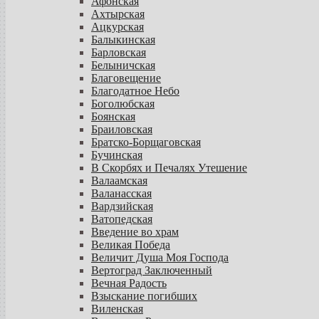
Афонская
Ахтырская
Ацкурская
Балыкинская
Барловская
Белыничская
Благовещение
Благодатное Небо
Боголюбская
Боянская
Браиловская
Братско-Борщаговская
Бучинская
В Скорбях и Печалях Утешение
Валаамская
Валанасская
Вардзийская
Ватопедская
Введение во храм
Великая Победа
Величит Душа Моя Господа
Вертоград Заключенный
Вечная Радость
Взыскание погибших
Виленская